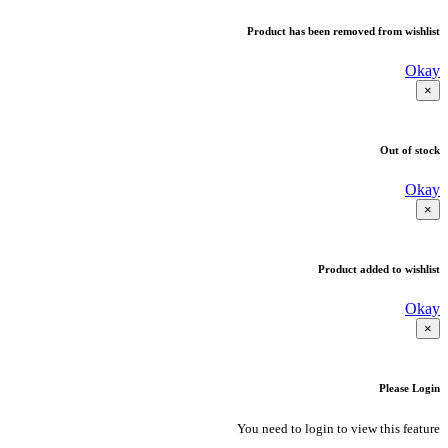
Product has been removed from wishlist
Okay
×
Out of stock
Okay
×
Product added to wishlist
Okay
×
Please Login
You need to login to view this feature