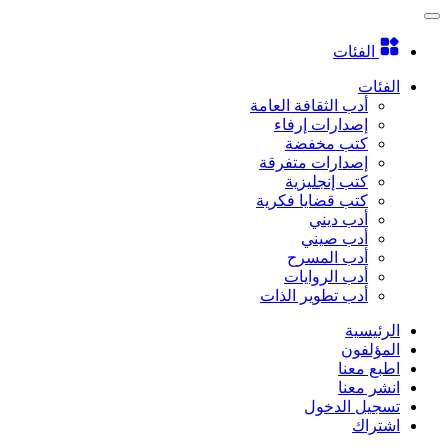
الفئات
الفئات
أدب الثقافة العامة
إصدارات إرفاء
كتب مخفضة
إصدارات متفرقة
كتب إنجليزية
كتب قضايا فكرية
أدب ديني
أدب صيني
أدب المسرح
أدب الروايات
أدب تطوير الذات
الرئيسية
المؤلفون
اطبع معنا
انشر معنا
تسجيل الدخول
اشتراك