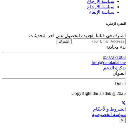
سياسة الإرجاع
سياسة الإرجاع
سياسة الإلغاء
النشرة الإخبارية
اشترك في قناتنا الجديدة للحصول على آخر التحديثات
اشترك
بدء محادثة
0507271003
Info@daraladab.ae
تذكرة الدعم
العنوان
Dubai
CopyRight dar aladab @2025
الشروط والأحكام
سياسة الخصوصية
×