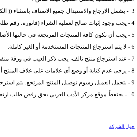
3 - يشمل الارجاع والاستبدال جميع الاصناف باسثناء (( الكتب - الوسائل التعليمية - قصص الاطفال - الهدايا )) إلا إذا وجد عيب مصنعي او طباعي في الصنف .
4 - يجب وجود إثبات صالح لعملية الشراء (فاتورة، رقم طلب، الخ).
5 - يجب أن تكون كافة المنتجات المرتجعة في حالتها الأصلية (مغلقة في عبوة شرائها الأصلية بكافة ملحقاتها).
6 - لا يتم استرجاع المنتجات المستخدمة أو الغير كاملة.
7 - عند استرجاع منتج تالف، يجب ذكر العيب في ورقة منفصلة ويتم إرفاقها مع الفاتورة.
8 - يرجى عدم كتابة أو وضع أي علامات على غلاف المنتج أو على المنتج نفسه.
9 - يتحمل العميل رسوم توصيل المنتج المرتجع. يتم استرجاع المبلغ بعد استلام المنتج والتأكد من مطابقته لشروط الاسترجاع.
10 - يحتفظُ موقع مركز الأدب العربي بحق رفض طلب ارتجاع / استرداد / تبديل.
حول الشركة