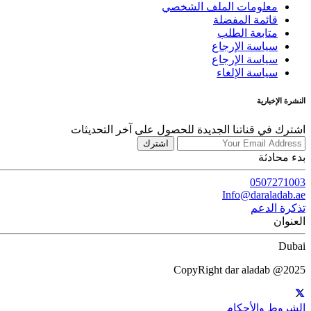
معلومات الملف الشخصي
قائمة المفضلة
متابعة الطلب
سياسة الإرجاع
سياسة الإرجاع
سياسة الإلغاء
النشرة الإخبارية
اشترك في قناتنا الجديدة للحصول على آخر التحديثات
اشترك
بدء محادثة
0507271003
Info@daraladab.ae
تذكرة الدعم
العنوان
Dubai
CopyRight dar aladab @2025
الشروط والأحكام