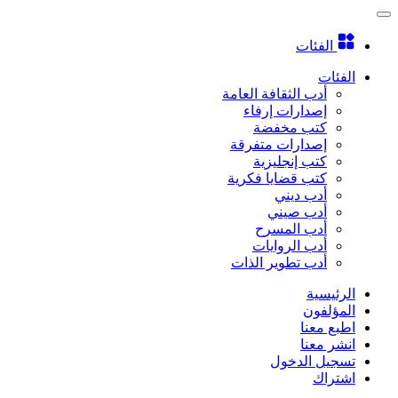
الفئات
الفئات
أدب الثقافة العامة
إصدارات إرفاء
كتب مخفضة
إصدارات متفرقة
كتب إنجليزية
كتب قضايا فكرية
أدب ديني
أدب صيني
أدب المسرح
أدب الروايات
أدب تطوير الذات
الرئيسية
المؤلفون
اطبع معنا
انشر معنا
تسجيل الدخول
اشتراك