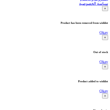
سياسة الخصوصية
×
Product has been removed from wishlist
Okay
×
Out of stock
Okay
×
Product added to wishlist
Okay
×