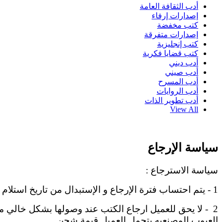
أدب الثقافة العامة
إصدارات إرفاء
كتب مخفضة
إصدارات متفرقة
كتب إنجليزية
كتب قضايا فكرية
أدب ديني
أدب صيني
أدب المسرح
أدب الروايات
أدب تطوير الذات
View All
سياسة الإرجاع
سياسة الاسترجاع :
1 - يتم احتساب فترة الإرجاع و الإستبدال من تاريخ استلام الشحنة , والارجاع خلال يوم واحد فقط من تاريخ استلام الشحنة , والاستبدال خلال 3 ايام من تاريخ استلام الشحنة.
2 - لا يحق للعميل ارجاع الكتب عند وصولها بشكل خالي م
العيوب المصنعيه يتحمل العميل قيمة شحن .