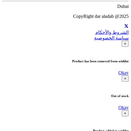
Dubai
CopyRight dar aladab @2025
الشروط والأحكام
سياسة الخصوصية
×
Product has been removed from wishlist
Okay
×
Out of stock
Okay
×
Product added to wishlist