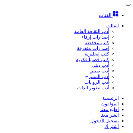
الفئات
الفئات
أدب الثقافة العامة
إصدارات إرفاء
كتب مخفضة
إصدارات متفرقة
كتب إنجليزية
كتب قضايا فكرية
أدب ديني
أدب صيني
أدب المسرح
أدب الروايات
أدب تطوير الذات
الرئيسية
المؤلفون
اطبع معنا
انشر معنا
تسجيل الدخول
اشتراك