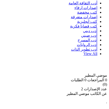
أدب الثقافة العامة
إصدارات إرفاء
كتب مخفضة
إصدارات متفرقة
كتب إنجليزية
كتب قضايا فكرية
أدب ديني
أدب صيني
أدب المسرح
أدب الروايات
أدب تطوير الذات
View All
موضي المطير
0 المراجعات
0 الطلبات
(0)
عدد الإصدارات
2
عن الكاتب موضي المطير
.