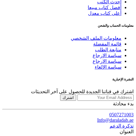
أحدث الكتب
أفضل كتاب مبيعا
أعلى كتاب معدل
معلومات الحساب والشحن
معلومات الملف الشخصي
قائمة المفضلة
متابعة الطلب
سياسة الإرجاع
سياسة الإرجاع
سياسة الإلغاء
النشرة الإخبارية
اشترك في قناتنا الجديدة للحصول على آخر التحديثات
اشترك
بدء محادثة
0507271003
Info@daraladab.ae
تذكرة الدعم
العنوان