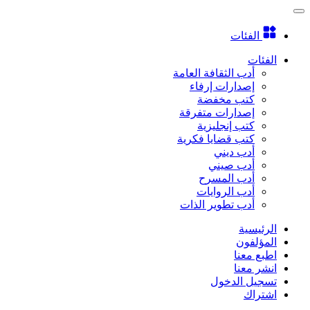
الفئات
الفئات
أدب الثقافة العامة
إصدارات إرفاء
كتب مخفضة
إصدارات متفرقة
كتب إنجليزية
كتب قضايا فكرية
أدب ديني
أدب صيني
أدب المسرح
أدب الروايات
أدب تطوير الذات
الرئيسية
المؤلفون
اطبع معنا
انشر معنا
تسجيل الدخول
اشتراك