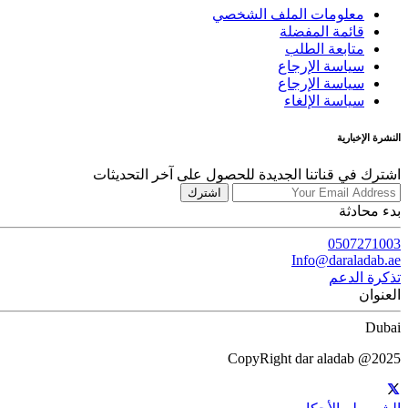
معلومات الملف الشخصي
قائمة المفضلة
متابعة الطلب
سياسة الإرجاع
سياسة الإرجاع
سياسة الإلغاء
النشرة الإخبارية
اشترك في قناتنا الجديدة للحصول على آخر التحديثات
اشترك
بدء محادثة
0507271003
Info@daraladab.ae
تذكرة الدعم
العنوان
Dubai
CopyRight dar aladab @2025