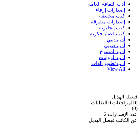
أدب الثقافة العامة
إصدارات إرفاء
كتب مخفضة
إصدارات متفرقة
كتب إنجليزية
كتب قضايا فكرية
أدب ديني
أدب صيني
أدب المسرح
أدب الروايات
أدب تطوير الذات
View All
فيصل الهذيل
0 المراجعات
0 الطلبات
(0)
عدد الإصدارات
2
عن الكاتب فيصل الهذيل
.