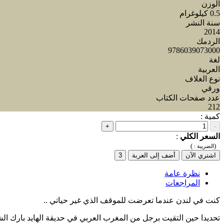
الوزن
0.5 كيلوغرام
سنة النشر
2014
الردمك
9786039073000
لغة
العربية
نوع الغلاف
ورقي
عدد صفحات الكتاب
212
كمية :
+
-
السعر الكلي
:
)
(
الضريبة :
اشتري الآن
أضف إلى العربة
3
نظرة عامة
المراجعات
كنت في لندن عندما تعرضت للموقف الذي غير حياتي ..
تحديدا حين التقيت برجل من المغرب العربي في حديقة الهايد بارك الشه