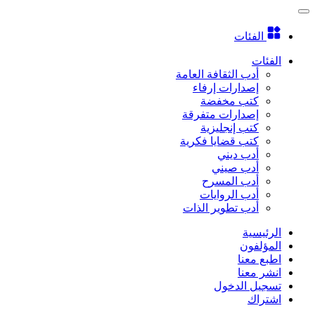
الفئات
الفئات
أدب الثقافة العامة
إصدارات إرفاء
كتب مخفضة
إصدارات متفرقة
كتب إنجليزية
كتب قضايا فكرية
أدب ديني
أدب صيني
أدب المسرح
أدب الروايات
أدب تطوير الذات
الرئيسية
المؤلفون
اطبع معنا
انشر معنا
تسجيل الدخول
اشتراك