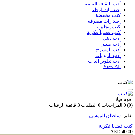
أدب الثقافة العامة
إصدارات إرفاء
كتب مخفضة
إصدارات متفرقة
كتب إنجليزية
كتب قضايا فكرية
أدب ديني
أدب صيني
أدب المسرح
أدب الروايات
أدب تطوير الذات
View All
اقوم قيلا
(0)
0
المراجعات
0
الطلبات
3
قائمة الرغبات
بقلم :
سلطان الموسى
كتب قضايا فكرية
40.00 AED