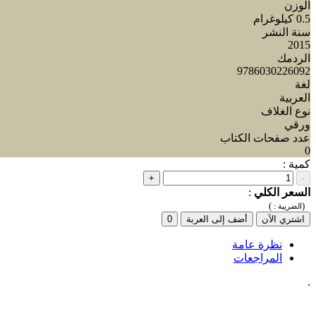
الوزن
0.5 كيلوغرام
سنة النشر
2015
الردمك
9786030226092
لغة
العربية
نوع الغلاف
ورقي
عدد صفحات الكتاب
0
كمية :
+
-
السعر الكلي
:
)
(
الضريبة :
اشتري الآن
أضف إلى العربة
0
نظرة عامة
المراجعات
.