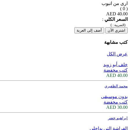
ارى من انبوب
( 0 )
40.00 AED
السعر الكلي
:
)
(
الضريبة :
اشتري الآن
أضف إلى العربة
كتب مشابهة
عرض الكل
خلف أبو زويد
كتب مخفضة
40.00 AED
محمد الظفيري
بدون موسيقى
كتب مخفضة
30.00 AED
ابراهيم خضر
الفراشة التي بداخلي