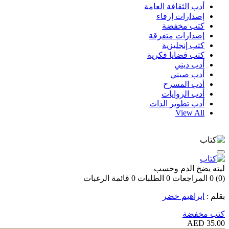
أدب الثقافة العامة
إصدارات إرفاء
كتب مخفضة
إصدارات متفرقة
كتب إنجليزية
كتب قضايا فكرية
أدب ديني
أدب صيني
أدب المسرح
أدب الروايات
أدب تطوير الذات
View All
ليته يضخ الدم وحسب
(0)
0
المراجعات
0
الطلبات
0
قائمة الرغبات
بقلم :
ابراهيم خضر
كتب مخفضة
35.00 AED