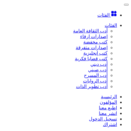
الفئات
الفئات
أدب الثقافة العامة
إصدارات إرفاء
كتب مخفضة
إصدارات متفرقة
كتب إنجليزية
كتب قضايا فكرية
أدب ديني
أدب صيني
أدب المسرح
أدب الروايات
أدب تطوير الذات
الرئيسية
المؤلفون
اطبع معنا
انشر معنا
تسجيل الدخول
اشتراك