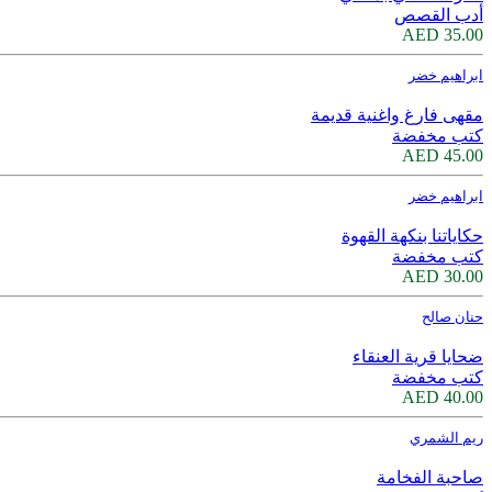
أدب القصص
35.00 AED
ابراهيم خضر
مقهى فارغ واغنية قديمة
كتب مخفضة
45.00 AED
ابراهيم خضر
حكاياتنا بنكهة القهوة
كتب مخفضة
30.00 AED
حنان صالح
ضحايا قرية العنقاء
كتب مخفضة
40.00 AED
ريم الشمري
صاحبة الفخامة