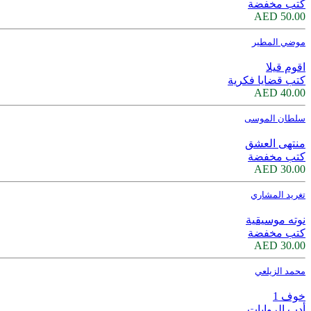
كتب مخفضة
50.00 AED
موضي المطير
اقوم قيلا
كتب قضايا فكرية
40.00 AED
سلطان الموسى
منتهى العشق
كتب مخفضة
30.00 AED
تغريد المشاري
نوته موسيقية
كتب مخفضة
30.00 AED
محمد الزيلعي
خوف 1
أدب الروايات