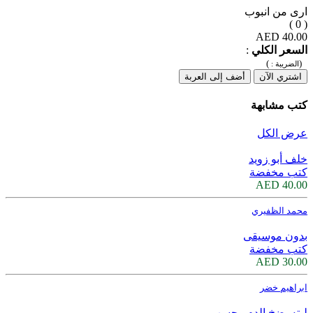
ارى من انبوب
( 0 )
40.00 AED
السعر الكلي
:
)
(
الضريبة :
اشتري الآن
أضف إلى العربة
كتب مشابهة
عرض الكل
خلف أبو زويد
كتب مخفضة
40.00 AED
محمد الظفيري
بدون موسيقى
كتب مخفضة
30.00 AED
ابراهيم خضر
ليته يضخ الدم وحسب