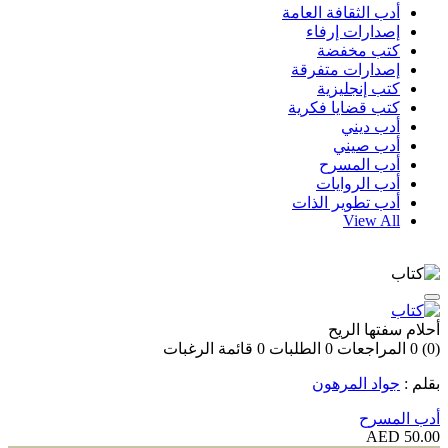
أدب الثقافة العامة
إصدارات إرفاء
كتب مخفضة
إصدارات متفرقة
كتب إنجليزية
كتب قضايا فكرية
أدب ديني
أدب صيني
أدب المسرح
أدب الروايات
أدب تطوير الذات
View All
أحلام سفتها الريح
(0)
0
المراجعات
0
الطلبات
0
قائمة الرغبات
بقلم :
جواد المرهون
أدب المسرح
50.00 AED