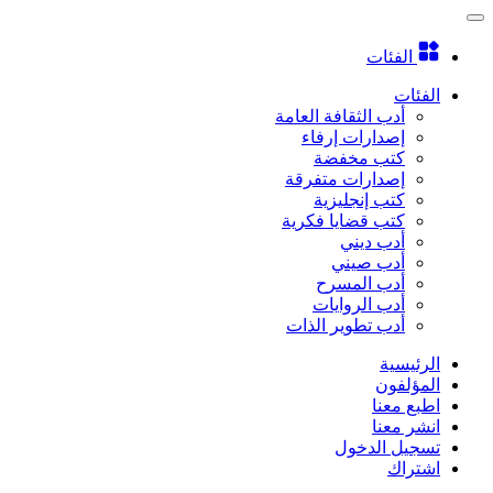
الفئات
الفئات
أدب الثقافة العامة
إصدارات إرفاء
كتب مخفضة
إصدارات متفرقة
كتب إنجليزية
كتب قضايا فكرية
أدب ديني
أدب صيني
أدب المسرح
أدب الروايات
أدب تطوير الذات
الرئيسية
المؤلفون
اطبع معنا
انشر معنا
تسجيل الدخول
اشتراك