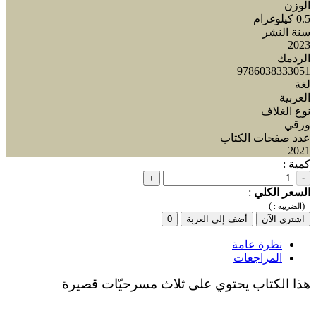
الوزن
0.5 كيلوغرام
سنة النشر
2023
الردمك
9786038333051
لغة
العربية
نوع الغلاف
ورقي
عدد صفحات الكتاب
2021
كمية :
+
-
السعر الكلي
:
)
(
الضريبة :
اشتري الآن
أضف إلى العربة
0
نظرة عامة
المراجعات
هذا الكتاب يحتوي على ثلاث مسرحيّات قصيرة