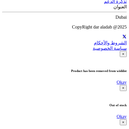
تذكرة الدعم
العنوان
Dubai
CopyRight dar aladab @2025
الشروط والأحكام
سياسة الخصوصية
×
Product has been removed from wishlist
Okay
×
Out of stock
Okay
×