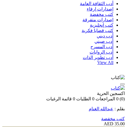
أدب الثقافة العامة
إصدارات إرفاء
كتب مخفضة
إصدارات متفرقة
كتب إنجليزية
كتب قضايا فكرية
أدب ديني
أدب صيني
أدب المسرح
أدب الروايات
أدب تطوير الذات
View All
اكسجين الحرية
(0)
0
المراجعات
0
الطلبات
0
قائمة الرغبات
بقلم :
عبدالله الغنام
كتب مخفضة
35.00 AED