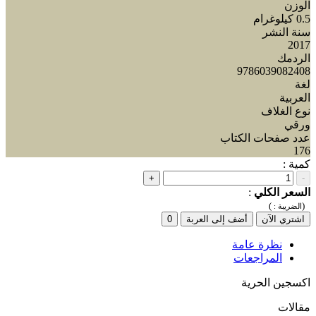
الوزن
0.5 كيلوغرام
سنة النشر
2017
الردمك
9786039082408
لغة
العربية
نوع الغلاف
ورقي
عدد صفحات الكتاب
176
كمية :
+
-
السعر الكلي
:
)
(
الضريبة :
اشتري الآن
أضف إلى العربة
0
نظرة عامة
المراجعات
اكسجين الحرية
مقالات