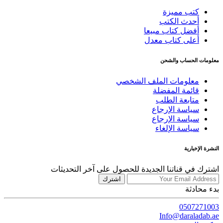
كتب مميزة
أحدث الكتب
أفضل كتاب مبيعا
أعلى كتاب معدل
معلومات الحساب والشحن
معلومات الملف الشخصي
قائمة المفضلة
متابعة الطلب
سياسة الإرجاع
سياسة الإرجاع
سياسة الإلغاء
النشرة الإخبارية
اشترك في قناتنا الجديدة للحصول على آخر التحديثات
اشترك
بدء محادثة
0507271003
Info@daraladab.ae