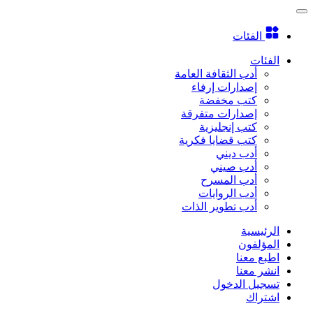
الفئات
الفئات
أدب الثقافة العامة
إصدارات إرفاء
كتب مخفضة
إصدارات متفرقة
كتب إنجليزية
كتب قضايا فكرية
أدب ديني
أدب صيني
أدب المسرح
أدب الروايات
أدب تطوير الذات
الرئيسية
المؤلفون
اطبع معنا
انشر معنا
تسجيل الدخول
اشتراك