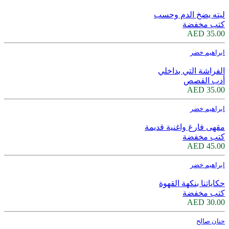
ليته يضخ الدم وحسب
كتب مخفضة
35.00 AED
ابراهيم خضر
الفراشة التي بداخلي
أدب القصص
35.00 AED
ابراهيم خضر
مقهى فارغ واغنية قديمة
كتب مخفضة
45.00 AED
ابراهيم خضر
حكاياتنا بنكهة القهوة
كتب مخفضة
30.00 AED
حنان صالح