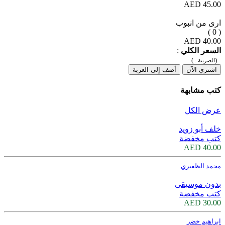
45.00 AED
ارى من انبوب
( 0 )
40.00 AED
السعر الكلي
:
)
(
الضريبة :
اشتري الآن
أضف إلى العربة
كتب مشابهة
عرض الكل
خلف أبو زويد
كتب مخفضة
40.00 AED
محمد الظفيري
بدون موسيقى
كتب مخفضة
30.00 AED
ابراهيم خضر