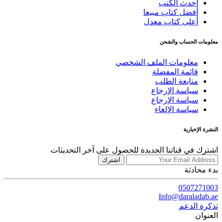
أحدث الكتب
أفضل كتاب مبيعا
أعلى كتاب معدل
معلومات الحساب والشحن
معلومات الملف الشخصي
قائمة المفضلة
متابعة الطلب
سياسة الإرجاع
سياسة الإرجاع
سياسة الإلغاء
النشرة الإخبارية
اشترك في قناتنا الجديدة للحصول على آخر التحديثات
اشترك
بدء محادثة
0507271003
Info@daraladab.ae
تذكرة الدعم
العنوان