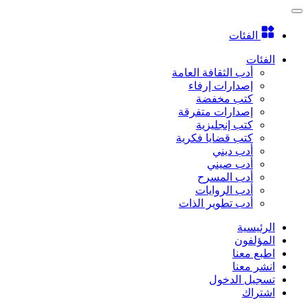
الفئات
الفئات
أدب الثقافة العامة
إصدارات إرفاء
كتب مخفضة
إصدارات متفرقة
كتب إنجليزية
كتب قضايا فكرية
أدب ديني
أدب صيني
أدب المسرح
أدب الروايات
أدب تطوير الذات
الرئيسية
المؤلفون
اطبع معنا
انشر معنا
تسجيل الدخول
اشتراك