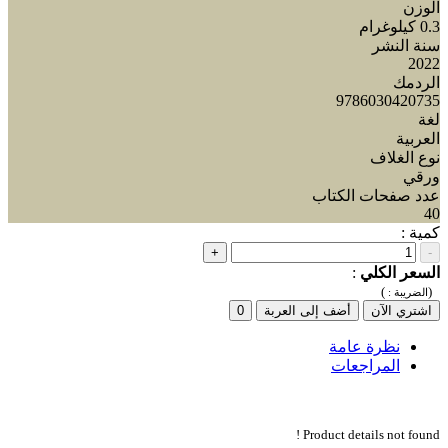
الوزن
0.3 كيلوغرام
سنة النشر
2022
الردمك
9786030420735
لغة
العربية
نوع الغلاف
ورقي
عدد صفحات الكتاب
40
كمية :
+
-
السعر الكلي
:
)
(
الضريبة :
اشتري الآن
أضف إلى العربة
0
نظرة عامة
المراجعات
Product details not found !