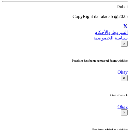
Dubai
CopyRight dar aladab @2025
الشروط والأحكام
سياسة الخصوصية
×
Product has been removed from wishlist
Okay
×
Out of stock
Okay
×
Product added to wishlist