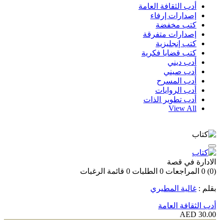
أدب الثقافة العامة
إصدارات إرفاء
كتب مخفضة
إصدارات متفرقة
كتب إنجليزية
كتب قضايا فكرية
أدب ديني
أدب صيني
أدب المسرح
أدب الروايات
أدب تطوير الذات
View All
الادارة في قصة
(0)
0
المراجعات
0
الطلبات
0
قائمة الرغبات
بقلم :
غالية المطيري
أدب الثقافة العامة
30.00 AED