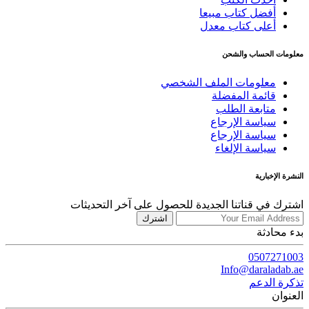
أفضل كتاب مبيعا
أعلى كتاب معدل
معلومات الحساب والشحن
معلومات الملف الشخصي
قائمة المفضلة
متابعة الطلب
سياسة الإرجاع
سياسة الإرجاع
سياسة الإلغاء
النشرة الإخبارية
اشترك في قناتنا الجديدة للحصول على آخر التحديثات
اشترك
بدء محادثة
0507271003
Info@daraladab.ae
تذكرة الدعم
العنوان