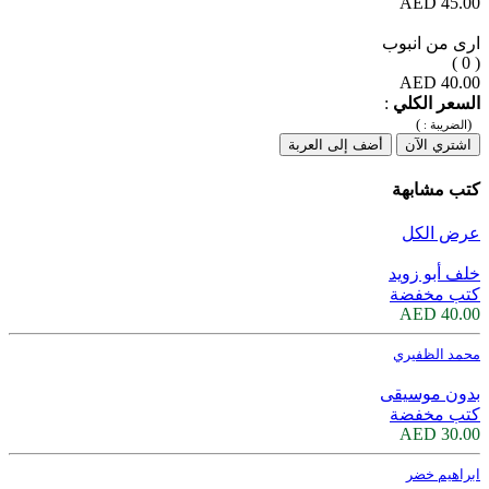
45.00 AED
ارى من انبوب
( 0 )
40.00 AED
السعر الكلي
:
)
(
الضريبة :
اشتري الآن
أضف إلى العربة
كتب مشابهة
عرض الكل
خلف أبو زويد
كتب مخفضة
40.00 AED
محمد الظفيري
بدون موسيقى
كتب مخفضة
30.00 AED
ابراهيم خضر