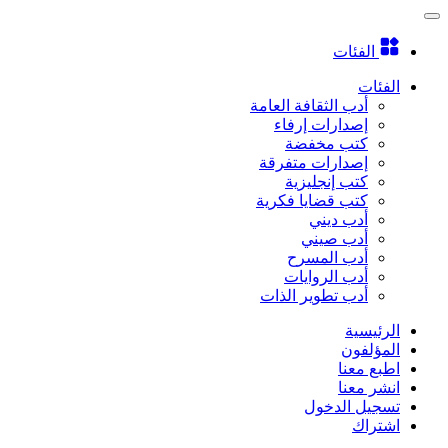
الفئات
الفئات
أدب الثقافة العامة
إصدارات إرفاء
كتب مخفضة
إصدارات متفرقة
كتب إنجليزية
كتب قضايا فكرية
أدب ديني
أدب صيني
أدب المسرح
أدب الروايات
أدب تطوير الذات
الرئيسية
المؤلفون
اطبع معنا
انشر معنا
تسجيل الدخول
اشتراك