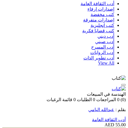
أدب الثقافة العامة
إصدارات إرفاء
كتب مخفضة
إصدارات متفرقة
كتب إنجليزية
كتب قضايا فكرية
أدب ديني
أدب صيني
أدب المسرح
أدب الروايات
أدب تطوير الذات
View All
الهندسة في المبيعات
(0)
0
المراجعات
0
الطلبات
0
قائمة الرغبات
بقلم :
عبدالله اليامي
أدب الثقافة العامة
55.00 AED