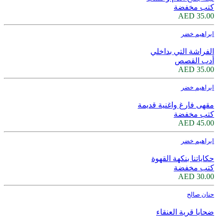
كتب مخفضة
35.00 AED
ابراهيم خضر
الفراشة التي بداخلي
أدب القصص
35.00 AED
ابراهيم خضر
مقهى فارغ واغنية قديمة
كتب مخفضة
45.00 AED
ابراهيم خضر
حكاياتنا بنكهة القهوة
كتب مخفضة
30.00 AED
حنان صالح
ضحايا قرية العنقاء