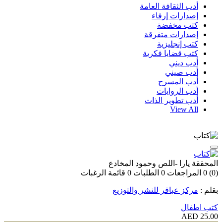
أدب الثقافة العامة
إصدارات إرفاء
كتب مخفضة
إصدارات متفرقة
كتب إنجليزية
كتب قضايا فكرية
أدب ديني
أدب صيني
أدب المسرح
أدب الروايات
أدب تطوير الذات
View All
المحققة يارا -اللص وحمود المخادع
(0)
0
المراجعات
0
الطلبات
0
قائمة الرغبات
بقلم :
مركز عباقر للنشر والتوزيع
كتب اطفال
25.00 AED