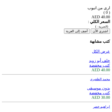
ارى من انبوب
( 0 )
40.00 AED
السعر الكلي
:
)
(
الضريبة :
اشتري الآن
أضف إلى العربة
كتب مشابهة
عرض الكل
خلف أبو زويد
كتب مخفضة
40.00 AED
محمد الظفيري
بدون موسيقى
كتب مخفضة
30.00 AED
ابراهيم خضر