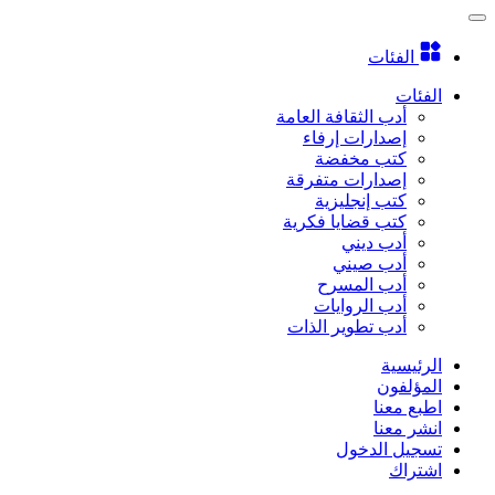
الفئات
الفئات
أدب الثقافة العامة
إصدارات إرفاء
كتب مخفضة
إصدارات متفرقة
كتب إنجليزية
كتب قضايا فكرية
أدب ديني
أدب صيني
أدب المسرح
أدب الروايات
أدب تطوير الذات
الرئيسية
المؤلفون
اطبع معنا
انشر معنا
تسجيل الدخول
اشتراك