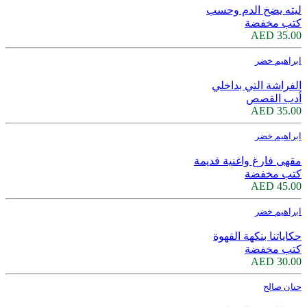
ليته يضخ الدم وحسب
كتب مخفضة
35.00 AED
ابراهيم خضر
الفراشة التي بداخلي
أدب القصص
35.00 AED
ابراهيم خضر
مقهى فارغ واغنية قديمة
كتب مخفضة
45.00 AED
ابراهيم خضر
حكاياتنا بنكهة القهوة
كتب مخفضة
30.00 AED
حنان صالح