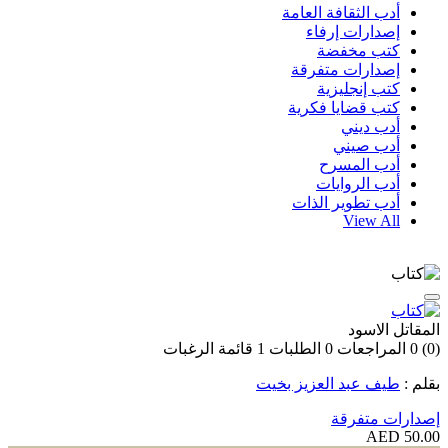
أدب الثقافة العامة
إصدارات إرفاء
كتب مخفضة
إصدارات متفرقة
كتب إنجليزية
كتب قضايا فكرية
أدب ديني
أدب صيني
أدب المسرح
أدب الروايات
أدب تطوير الذات
View All
المقاتل الاسود
(0)
0
المراجعات
0
الطلبات
1
قائمة الرغبات
بقلم :
طيف عبد العزيز بخيت
إصدارات متفرقة
50.00 AED