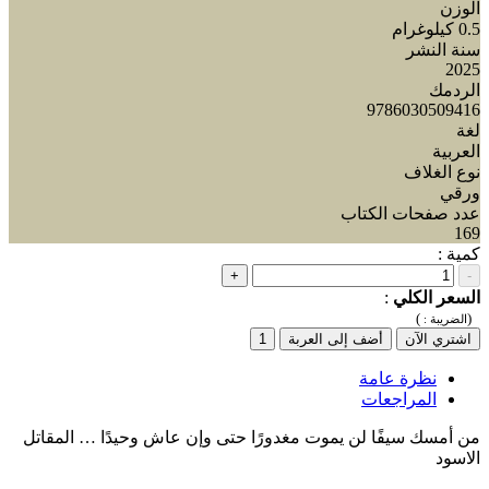
الوزن
0.5 كيلوغرام
سنة النشر
2025
الردمك
9786030509416
لغة
العربية
نوع الغلاف
ورقي
عدد صفحات الكتاب
169
كمية :
+
-
السعر الكلي
:
)
(
الضريبة :
اشتري الآن
أضف إلى العربة
1
نظرة عامة
المراجعات
من أمسك سيفًا لن يموت مغدورًا حتى وإن عاش وحيدًا … المقاتل
الاسود