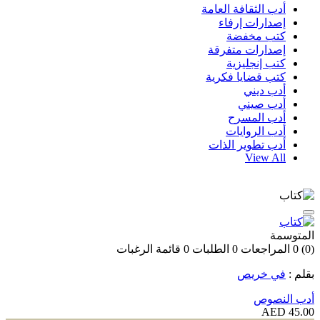
أدب الثقافة العامة
إصدارات إرفاء
كتب مخفضة
إصدارات متفرقة
كتب إنجليزية
كتب قضايا فكرية
أدب ديني
أدب صيني
أدب المسرح
أدب الروايات
أدب تطوير الذات
View All
المتوسمة
(0)
0
المراجعات
0
الطلبات
0
قائمة الرغبات
بقلم :
في خريص
أدب النصوص
45.00 AED