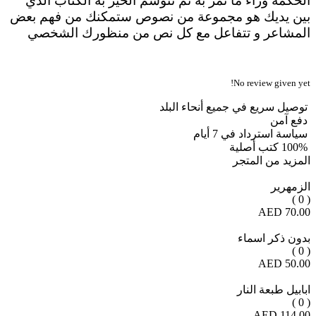
الحكمة وراء ما نمر به ثم نتوسم الخير به الكتاب الذي
بين يديك هو مجموعة من نصوص ستمكنك من فهم بعض
المشاعر و تتفاعل مع كل نص من منظورك الشخصي
No review given yet!
توصيل سريع في جميع أنحاء البلد
دفع آمن
سياسة استرداد في 7 أيام
100% كتب أصلية
المزيد من المتجر
الزمهرير
( 0 )
70.00 AED
بدون ذكر اسماء
( 0 )
50.00 AED
ابابيل طبعة النار
( 0 )
114.00 AED