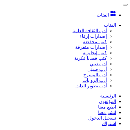
الفئات
الفئات
أدب الثقافة العامة
إصدارات إرفاء
كتب مخفضة
إصدارات متفرقة
كتب إنجليزية
كتب قضايا فكرية
أدب ديني
أدب صيني
أدب المسرح
أدب الروايات
أدب تطوير الذات
الرئيسية
المؤلفون
اطبع معنا
انشر معنا
تسجيل الدخول
اشتراك