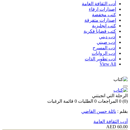
أدب الثقافة العامة
إصدارات إرفاء
كتب مخفضة
إصدارات متفرقة
كتب إنجليزية
كتب قضايا فكرية
أدب ديني
أدب صيني
أدب المسرح
أدب الروايات
أدب تطوير الذات
View All
الرحلة التي انجبتني
(0)
0
المراجعات
0
الطلبات
0
قائمة الرغبات
بقلم :
نائلة حسن القاضي
أدب الثقافة العامة
60.00 AED