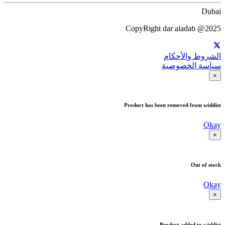
Dubai
CopyRight dar aladab @2025
الشروط والأحكام
سياسة الخصوصية
×
Product has been removed from wishlist
Okay
×
Out of stock
Okay
×
Product added to wishlist