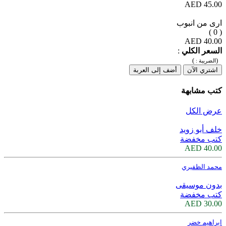
45.00 AED
ارى من انبوب
( 0 )
40.00 AED
السعر الكلي
:
)
(
الضريبة :
اشتري الآن
أضف إلى العربة
كتب مشابهة
عرض الكل
خلف أبو زويد
كتب مخفضة
40.00 AED
محمد الظفيري
بدون موسيقى
كتب مخفضة
30.00 AED
ابراهيم خضر