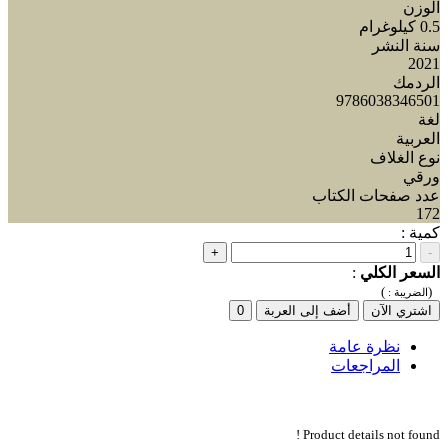
الوزن
0.5 كيلوغرام
سنة النشر
2021
الردمك
9786038346501
لغة
العربية
نوع الغلاف
ورقي
عدد صفحات الكتاب
172
كمية :
+
-
السعر الكلي
:
)
(
الضريبة :
اشتري الآن
أضف إلى العربة
0
نظرة عامة
المراجعات
Product details not found !