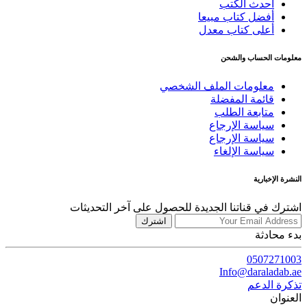
أحدث الكتب
أفضل كتاب مبيعا
أعلى كتاب معدل
معلومات الحساب والشحن
معلومات الملف الشخصي
قائمة المفضلة
متابعة الطلب
سياسة الإرجاع
سياسة الإرجاع
سياسة الإلغاء
النشرة الإخبارية
اشترك في قناتنا الجديدة للحصول على آخر التحديثات
اشترك
بدء محادثة
0507271003
Info@daraladab.ae
تذكرة الدعم
العنوان