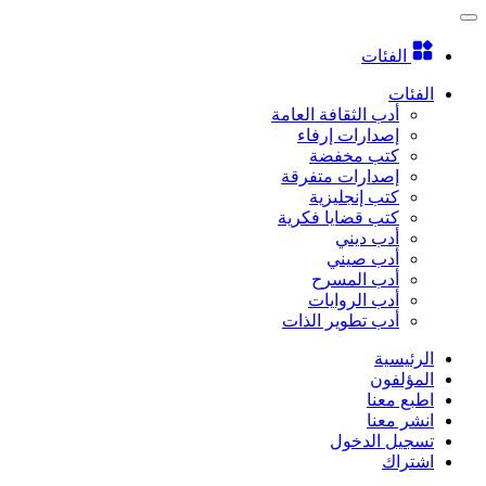
الفئات
الفئات
أدب الثقافة العامة
إصدارات إرفاء
كتب مخفضة
إصدارات متفرقة
كتب إنجليزية
كتب قضايا فكرية
أدب ديني
أدب صيني
أدب المسرح
أدب الروايات
أدب تطوير الذات
الرئيسية
المؤلفون
اطبع معنا
انشر معنا
تسجيل الدخول
اشتراك