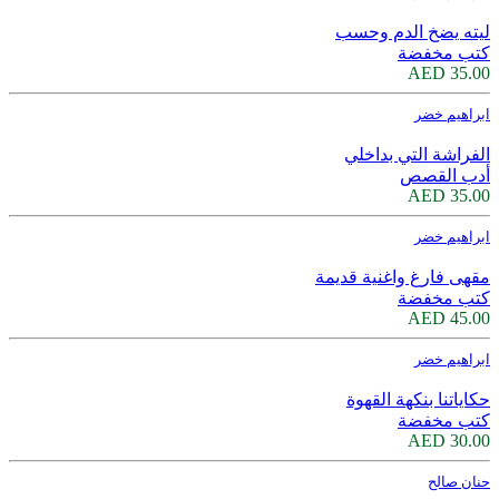
ليته يضخ الدم وحسب
كتب مخفضة
35.00 AED
ابراهيم خضر
الفراشة التي بداخلي
أدب القصص
35.00 AED
ابراهيم خضر
مقهى فارغ واغنية قديمة
كتب مخفضة
45.00 AED
ابراهيم خضر
حكاياتنا بنكهة القهوة
كتب مخفضة
30.00 AED
حنان صالح