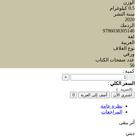
الوزن
0.5 كيلوغرام
سنة النشر
2020
الردمك
9786038305140
لغة
العربية
نوع الغلاف
ورقي
عدد صفحات الكتاب
56
كمية :
+
-
السعر الكلي
:
)
(
الضريبة :
اشتري الآن
أضف إلى العربة
0
نظرة عامة
المراجعات
أثر يبقى
ديني