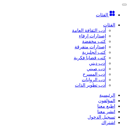
الفئات
الفئات
أدب الثقافة العامة
إصدارات إرفاء
كتب مخفضة
إصدارات متفرقة
كتب إنجليزية
كتب قضايا فكرية
أدب ديني
أدب صيني
أدب المسرح
أدب الروايات
أدب تطوير الذات
الرئيسية
المؤلفون
اطبع معنا
انشر معنا
تسجيل الدخول
اشتراك