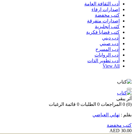
أدب الثقافة العامة
إصدارات إرفاء
كتب مخفضة
إصدارات متفرقة
كتب إنجليزية
كتب قضايا فكرية
أدب ديني
أدب صيني
أدب المسرح
أدب الروايات
أدب تطوير الذات
View All
أثر يبقى
(0)
0
المراجعات
0
الطلبات
0
قائمة الرغبات
بقلم :
تهاني العياضي
كتب مخفضة
30.00 AED