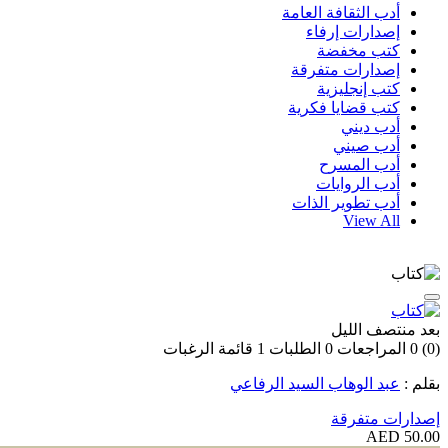
أدب الثقافة العامة
إصدارات إرفاء
كتب مخفضة
إصدارات متفرقة
كتب إنجليزية
كتب قضايا فكرية
أدب ديني
أدب صيني
أدب المسرح
أدب الروايات
أدب تطوير الذات
View All
بعد منتصف الليل
(0)
0
المراجعات
0
الطلبات
1
قائمة الرغبات
بقلم :
عبد الوهاب السيد الرفاعي
إصدارات متفرقة
50.00 AED