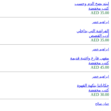
ليته يضخ الدم وحسب
كتب مخفضة
35.00 AED
ابراهيم خضر
الفراشة التي بداخلي
أدب القصص
35.00 AED
ابراهيم خضر
مقهى فارغ واغنية قديمة
كتب مخفضة
45.00 AED
ابراهيم خضر
حكاياتنا بنكهة القهوة
كتب مخفضة
30.00 AED
حنان صالح