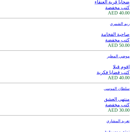
ضحايا قرية العنقاء
كتب مخفضة
40.00 AED
ريم الشمري
صاحبة الفخامة
كتب مخفضة
50.00 AED
موضي المطير
اقوم قيلا
كتب قضايا فكرية
40.00 AED
سلطان الموسى
منتهى العشق
كتب مخفضة
30.00 AED
تغريد المشاري
نوته موسيقية