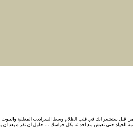
 قبل ستشعر انك في قلب الظلام وسط السراديب المغلقة والبيوت ال
ة الحياة حتى تعيش مع احداثه بكل حواسك … حاول ان تقرأه بعد ان ينام