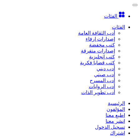
الفئات
الفئات
أدب الثقافة العامة
إصدارات إرفاء
كتب مخفضة
إصدارات متفرقة
كتب إنجليزية
كتب قضايا فكرية
أدب ديني
أدب صيني
أدب المسرح
أدب الروايات
أدب تطوير الذات
الرئيسية
المؤلفون
اطبع معنا
انشر معنا
تسجيل الدخول
اشتراك