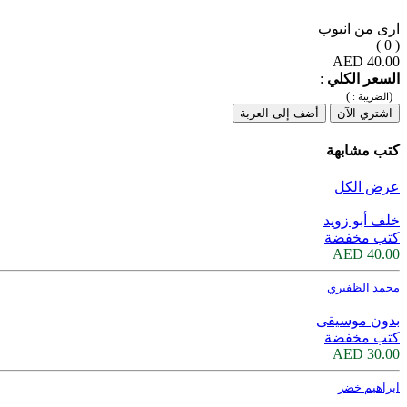
ارى من انبوب
( 0 )
40.00 AED
السعر الكلي
:
)
(
الضريبة :
اشتري الآن
أضف إلى العربة
كتب مشابهة
عرض الكل
خلف أبو زويد
كتب مخفضة
40.00 AED
محمد الظفيري
بدون موسيقى
كتب مخفضة
30.00 AED
ابراهيم خضر