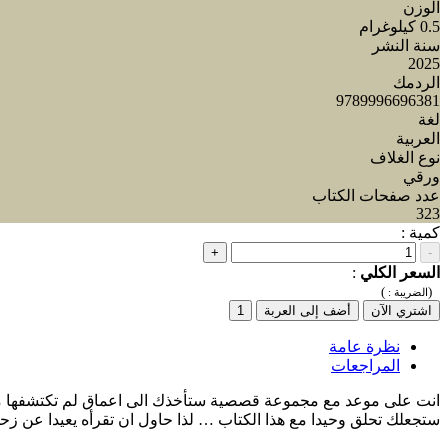
الوزن
0.5 كيلوغرام
سنة النشر
2025
الردمك
9789996696381
لغة
العربية
نوع الغلاف
ورقي
عدد صفحات الكتاب
323
كمية :
+
-
السعر الكلي
:
)
(
الضريبة :
اشتري الآن
أضف إلى العربة
1
نظرة عامة
المراجعات
انت على موعد مع مجموعة قصصية ستأخذك الى اعماق لم تكتشفها من
ستجعلك تحلق وحيدا مع هذا الكتاب … لذا حاول ان تقرأه يعيدا عن زحم