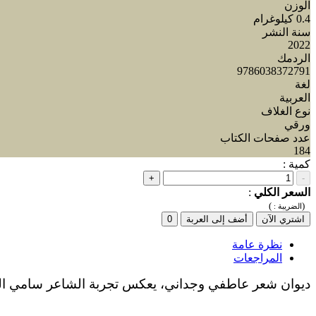
الوزن
0.4 كيلوغرام
سنة النشر
2022
الردمك
9786038372791
لغة
العربية
نوع الغلاف
ورقي
عدد صفحات الكتاب
184
كمية :
+
-
السعر الكلي
:
)
(
الضريبة :
اشتري الآن
أضف إلى العربة
0
نظرة عامة
المراجعات
ديوان شعر عاطفي وجداني، يعكس تجربة الشاعر سامي الجارالله، ويتضمن 80 قصيدة تتنوع