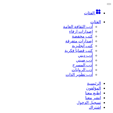
الفئات
الفئات
أدب الثقافة العامة
إصدارات إرفاء
كتب مخفضة
إصدارات متفرقة
كتب إنجليزية
كتب قضايا فكرية
أدب ديني
أدب صيني
أدب المسرح
أدب الروايات
أدب تطوير الذات
الرئيسية
المؤلفون
اطبع معنا
انشر معنا
تسجيل الدخول
اشتراك