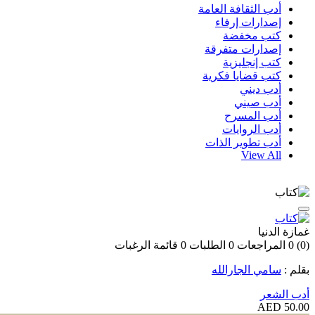
أدب الثقافة العامة
إصدارات إرفاء
كتب مخفضة
إصدارات متفرقة
كتب إنجليزية
كتب قضايا فكرية
أدب ديني
أدب صيني
أدب المسرح
أدب الروايات
أدب تطوير الذات
View All
غمازة الدنيا
(0)
0
المراجعات
0
الطلبات
0
قائمة الرغبات
بقلم :
سامي الجارالله
أدب الشعر
50.00 AED