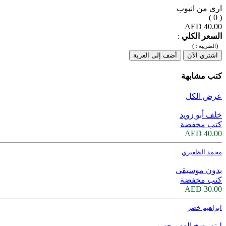
ارى من انبوب
( 0 )
40.00 AED
السعر الكلي
:
)
(
الضريبة :
اشتري الآن
أضف إلى العربة
كتب مشابهة
عرض الكل
خلف أبو زويد
كتب مخفضة
40.00 AED
محمد الظفيري
بدون موسيقى
كتب مخفضة
30.00 AED
ابراهيم خضر
ليته يضخ الدم وحسب