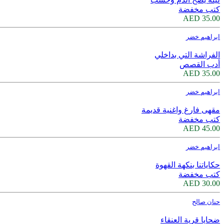
كتب مخفضة
35.00 AED
ابراهيم خضر
الفراشة التي بداخلي
أدب القصص
35.00 AED
ابراهيم خضر
مقهى فارغ واغنية قديمة
كتب مخفضة
45.00 AED
ابراهيم خضر
حكاياتنا بنكهة القهوة
كتب مخفضة
30.00 AED
حنان صالح
ضحايا قرية العنقاء