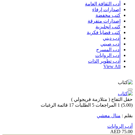
أدب الثقافة العامة
إصدارات إرفاء
كتب مخفضة
إصدارات متفرقة
كتب إنجليزية
كتب قضايا فكرية
أدب ديني
أدب صيني
أدب المسرح
أدب الروايات
أدب تطوير الذات
View All
حقل التفاح ( متلازمة فريجولي )
(5.00)
1
المراجعات
5
الطلبات
17
قائمة الرغبات
بقلم :
منال معشي
أدب الروايات
75.00 AED