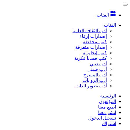
الفئات
الفئات
أدب الثقافة العامة
إصدارات إرفاء
كتب مخفضة
إصدارات متفرقة
كتب إنجليزية
كتب قضايا فكرية
أدب ديني
أدب صيني
أدب المسرح
أدب الروايات
أدب تطوير الذات
الرئيسية
المؤلفون
اطبع معنا
انشر معنا
تسجيل الدخول
اشتراك