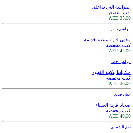
الفراشة التي بداخلي
أدب القصص
35.00 AED
ابراهيم خضر
مقهى فارغ واغنية قديمة
كتب مخفضة
45.00 AED
ابراهيم خضر
حكاياتنا بنكهة القهوة
كتب مخفضة
30.00 AED
حنان صالح
ضحايا قرية العنقاء
كتب مخفضة
40.00 AED
ريم الشمري