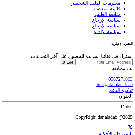
معلومات الملف الشخصي
قائمة المفضلة
متابعة الطلب
سياسة الإرجاع
سياسة الإرجاع
سياسة الإلغاء
النشرة الإخبارية
اشترك في قناتنا الجديدة للحصول على آخر التحديثات
اشترك
بدء محادثة
0507271003
Info@daraladab.ae
تذكرة الدعم
العنوان
Dubai
CopyRight dar aladab @2025
الشروط والأحكام