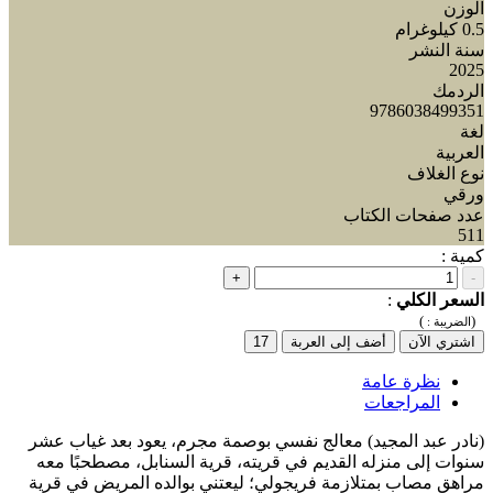
الوزن
0.5 كيلوغرام
سنة النشر
2025
الردمك
9786038499351
لغة
العربية
نوع الغلاف
ورقي
عدد صفحات الكتاب
511
كمية :
+
-
السعر الكلي
:
)
(
الضريبة :
اشتري الآن
أضف إلى العربة
17
نظرة عامة
المراجعات
(نادر عبد المجيد) معالج نفسي بوصمة مجرم، يعود بعد غياب عشر
سنوات إلى منزله القديم في قريته، قرية السنابل، مصطحبًا معه
مراهق مصاب بمتلازمة فريجولي؛ ليعتني بوالده المريض في قرية