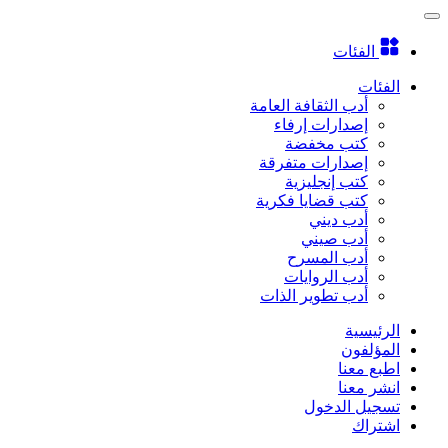
الفئات
الفئات
أدب الثقافة العامة
إصدارات إرفاء
كتب مخفضة
إصدارات متفرقة
كتب إنجليزية
كتب قضايا فكرية
أدب ديني
أدب صيني
أدب المسرح
أدب الروايات
أدب تطوير الذات
الرئيسية
المؤلفون
اطبع معنا
انشر معنا
تسجيل الدخول
اشتراك