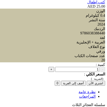
كتب اطفال
25.00 AED
الوزن
0.4 كيلوغرام
سنة النشر
2024
الردمك
9786038388440
لغة
العربية + الإنجليزية
نوع الغلاف
ورقي
عدد صفحات الكتاب
20
كمية :
+
-
السعر الكلي
:
)
(
الضريبة :
اشتري الآن
أضف إلى العربة
0
نظرة عامة
المراجعات
سلسلة العجائز الثلاث