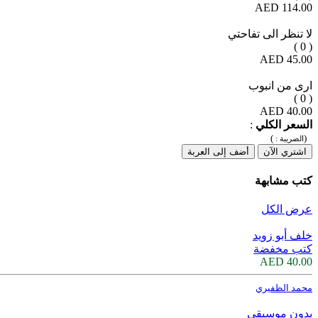
114.00 AED
لا تنظر الى تفاحتي
( 0 )
45.00 AED
ارى من انبوب
( 0 )
40.00 AED
السعر الكلي
:
)
(
الضريبة :
اشتري الآن
أضف إلى العربة
كتب مشابهة
عرض الكل
خلف أبو زويد
كتب مخفضة
40.00 AED
محمد الظفيري
بدون موسيقى