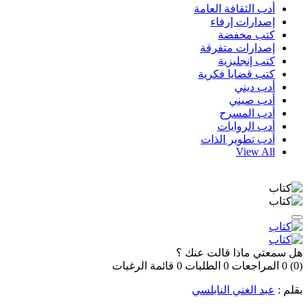
أدب الثقافة العامة
إصدارات إرفاء
كتب مخفضة
إصدارات متفرقة
كتب إنجليزية
كتب قضايا فكرية
أدب ديني
أدب صيني
أدب المسرح
أدب الروايات
أدب تطوير الذات
View All
هل سمعتي ماذا قالت عنك ؟
(0)
0
المراجعات
0
الطلبات
0
قائمة الرغبات
بقلم :
عبد الغني النابلسي