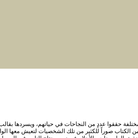
ختلفة حققوا عددٍ من النجاحات في حياتهم، ويسردها بقا
من الكتاب صوراً للكثير من تلك الشخصيات لتعيش معها الوا