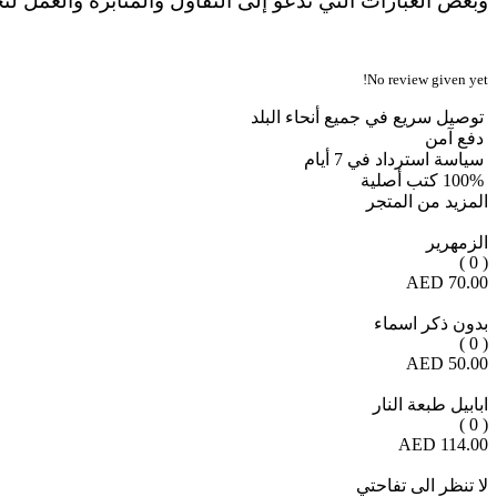
وبعض العبارات التي تدعو إلى التفاؤل والمثابرة والعمل ل
No review given yet!
توصيل سريع في جميع أنحاء البلد
دفع آمن
سياسة استرداد في 7 أيام
100% كتب أصلية
المزيد من المتجر
الزمهرير
( 0 )
70.00 AED
بدون ذكر اسماء
( 0 )
50.00 AED
ابابيل طبعة النار
( 0 )
114.00 AED
لا تنظر الى تفاحتي