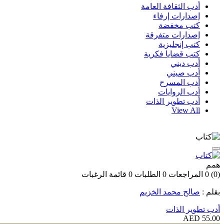
أدب الثقافة العامة
إصدارات إرفاء
كتب مخفضة
إصدارات متفرقة
كتب إنجليزية
كتب قضايا فكرية
أدب ديني
أدب صيني
أدب المسرح
أدب الروايات
أدب تطوير الذات
View All
همم
(0)
0
المراجعات
0
الطلبات
0
قائمة الرغبات
بقلم :
صالح محمد الخزيم
أدب تطوير الذات
55.00 AED