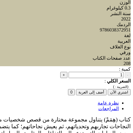
الوزن
0.3 كيلوغرام
سنة النشر
2022
الردمك
9786038372951
لغة
العربية
نوع الغلاف
ورقي
عدد صفحات الكتاب
208
كمية :
+
-
السعر الكلي
:
)
(
الضريبة :
اشتري الآن
أضف إلى العربة
0
نظرة عامة
المراجعات
كتاب (هِمَمْ) يتناول مجموعة مختارة من قصص شخصيات م
النجاحات تجاربهم وتحدياتهم، ثم يعيش نجاحاتهم؛ كما يتض