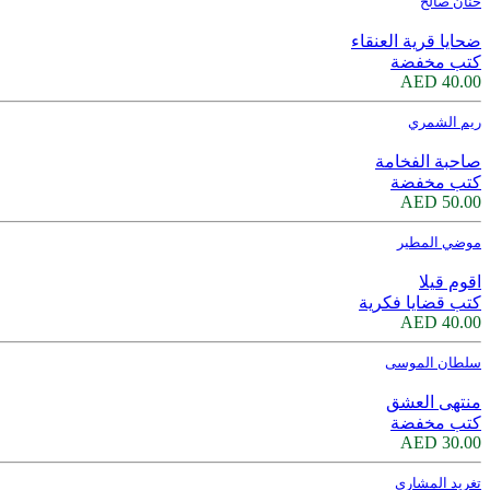
حنان صالح
ضحايا قرية العنقاء
كتب مخفضة
40.00 AED
ريم الشمري
صاحبة الفخامة
كتب مخفضة
50.00 AED
موضي المطير
اقوم قيلا
كتب قضايا فكرية
40.00 AED
سلطان الموسى
منتهى العشق
كتب مخفضة
30.00 AED
تغريد المشاري