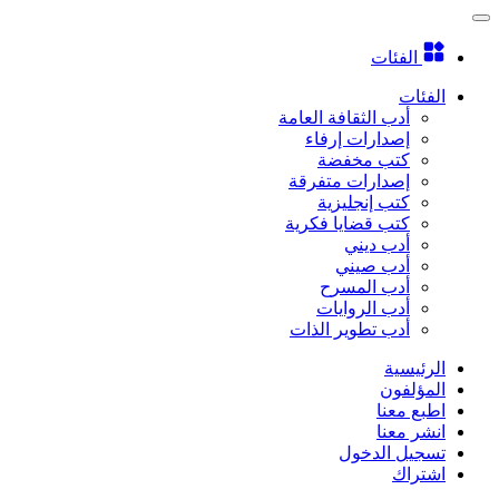
الفئات
الفئات
أدب الثقافة العامة
إصدارات إرفاء
كتب مخفضة
إصدارات متفرقة
كتب إنجليزية
كتب قضايا فكرية
أدب ديني
أدب صيني
أدب المسرح
أدب الروايات
أدب تطوير الذات
الرئيسية
المؤلفون
اطبع معنا
انشر معنا
تسجيل الدخول
اشتراك