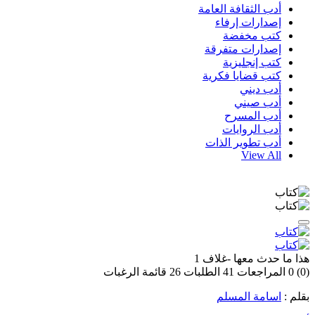
أدب الثقافة العامة
إصدارات إرفاء
كتب مخفضة
إصدارات متفرقة
كتب إنجليزية
كتب قضايا فكرية
أدب ديني
أدب صيني
أدب المسرح
أدب الروايات
أدب تطوير الذات
View All
هذا ما حدث معها -غلاف 1
(0)
0
المراجعات
41
الطلبات
26
قائمة الرغبات
بقلم :
اسامة المسلم