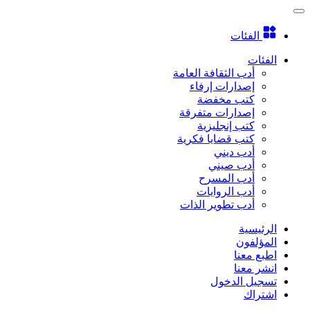
الفئات
الفئات
أدب الثقافة العامة
إصدارات إرفاء
كتب مخفضة
إصدارات متفرقة
كتب إنجليزية
كتب قضايا فكرية
أدب ديني
أدب صيني
أدب المسرح
أدب الروايات
أدب تطوير الذات
الرئيسية
المؤلفون
اطبع معنا
انشر معنا
تسجيل الدخول
اشتراك