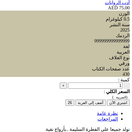
أدب الروايات
75.00 AED
الوزن
0.5 كيلوغرام
سنة النشر
2025
الردمك
999999999999999
لغة
العربية
نوع الغلاف
ورقي
عدد صفحات الكتاب
430
كمية :
+
-
السعر الكلي
:
)
(
الضريبة :
اشتري الآن
أضف إلى العربة
26
نظرة عامة
المراجعات
نولد جميعا على الفطرة السليمة ..بأرواح نقية