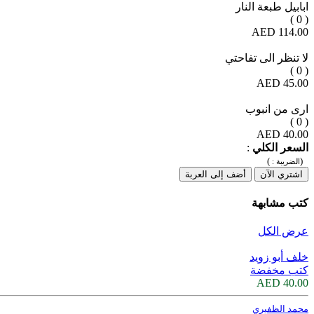
ابابيل طبعة النار
( 0 )
114.00 AED
لا تنظر الى تفاحتي
( 0 )
45.00 AED
ارى من انبوب
( 0 )
40.00 AED
السعر الكلي
:
)
(
الضريبة :
اشتري الآن
أضف إلى العربة
كتب مشابهة
عرض الكل
خلف أبو زويد
كتب مخفضة
40.00 AED
محمد الظفيري