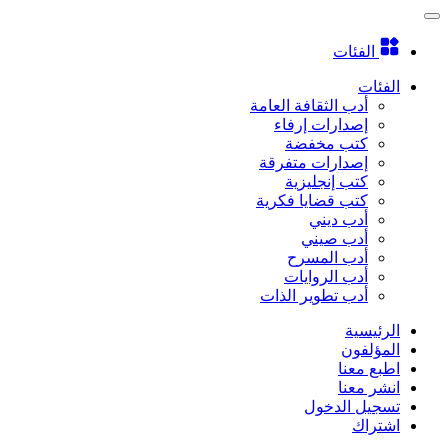
الفئات
الفئات
أدب الثقافة العامة
إصدارات إرفاء
كتب مخفضة
إصدارات متفرقة
كتب إنجليزية
كتب قضايا فكرية
أدب ديني
أدب صيني
أدب المسرح
أدب الروايات
أدب تطوير الذات
الرئيسية
المؤلفون
اطبع معنا
انشر معنا
تسجيل الدخول
اشتراك