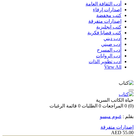
أدب الثقافة العامة
إصدارات إرفاء
كتب مخفضة
إصدارات متفرقة
كتب إنجليزية
كتب قضايا فكرية
أدب ديني
أدب صيني
أدب المسرح
أدب الروايات
أدب تطوير الذات
View All
حياة الكاتب السرية
(0)
0
المراجعات
0
الطلبات
0
قائمة الرغبات
بقلم :
غيوم ميسو
إصدارات متفرقة
55.00 AED