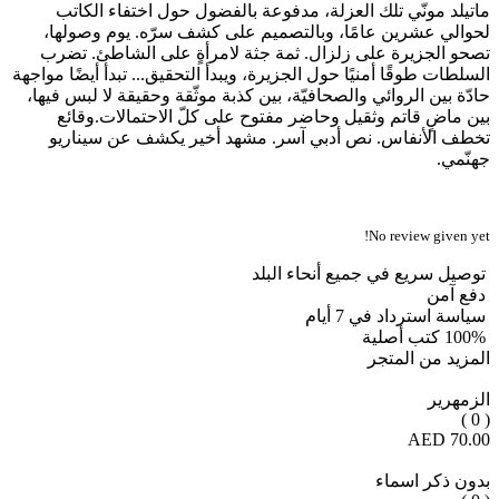
ماتيلد مونّي تلك العزلة، مدفوعة بالفضول حول اختفاء الكاتب
لحوالي عشرين عامًا، وبالتصميم على كشف سرّه. يوم وصولها،
تصحو الجزيرة على زلزال. ثمة جثة لامرأةٍ على الشاطئ. تضرب
السلطات طوقًا أمنيًا حول الجزيرة، ويبدأ التحقيق... تبدأ أيضًا مواجهة
حادّة بين الروائي والصحافيّة، بين كذبة موثّقة وحقيقة لا لبس فيها،
بين ماضٍ قاتم وثقيل وحاضر مفتوح على كلّ الاحتمالات.وقائع
تخطف الأنفاس. نص أدبي آسر. مشهد أخير يكشف عن سيناريو
جهنّمي.
No review given yet!
توصيل سريع في جميع أنحاء البلد
دفع آمن
سياسة استرداد في 7 أيام
100% كتب أصلية
المزيد من المتجر
الزمهرير
( 0 )
70.00 AED
بدون ذكر اسماء