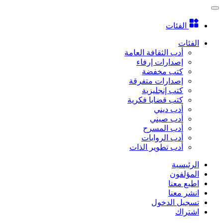
الفئات
الفئات
أدب الثقافة العامة
إصدارات إرفاء
كتب مخفضة
إصدارات متفرقة
كتب إنجليزية
كتب قضايا فكرية
أدب ديني
أدب صيني
أدب المسرح
أدب الروايات
أدب تطوير الذات
الرئيسية
المؤلفون
اطبع معنا
انشر معنا
تسجيل الدخول
اشتراك