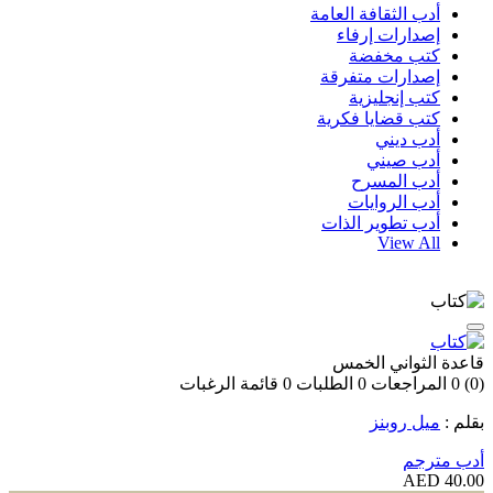
أدب الثقافة العامة
إصدارات إرفاء
كتب مخفضة
إصدارات متفرقة
كتب إنجليزية
كتب قضايا فكرية
أدب ديني
أدب صيني
أدب المسرح
أدب الروايات
أدب تطوير الذات
View All
قاعدة الثواني الخمس
(0)
0
المراجعات
0
الطلبات
0
قائمة الرغبات
بقلم :
ميل روبنز
أدب مترجم
40.00 AED