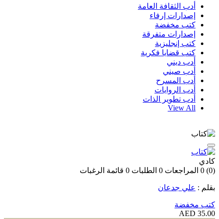
أدب الثقافة العامة
إصدارات إرفاء
كتب مخفضة
إصدارات متفرقة
كتب إنجليزية
كتب قضايا فكرية
أدب ديني
أدب صيني
أدب المسرح
أدب الروايات
أدب تطوير الذات
View All
كادي
(0)
0
المراجعات
0
الطلبات
0
قائمة الرغبات
بقلم :
علي جدعان
كتب مخفضة
35.00 AED