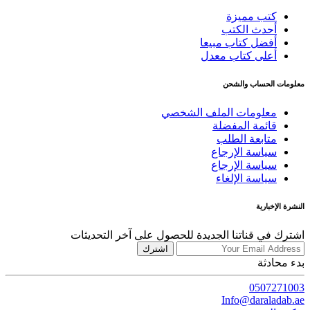
كتب مميزة
أحدث الكتب
أفضل كتاب مبيعا
أعلى كتاب معدل
معلومات الحساب والشحن
معلومات الملف الشخصي
قائمة المفضلة
متابعة الطلب
سياسة الإرجاع
سياسة الإرجاع
سياسة الإلغاء
النشرة الإخبارية
اشترك في قناتنا الجديدة للحصول على آخر التحديثات
اشترك
بدء محادثة
0507271003
Info@daraladab.ae