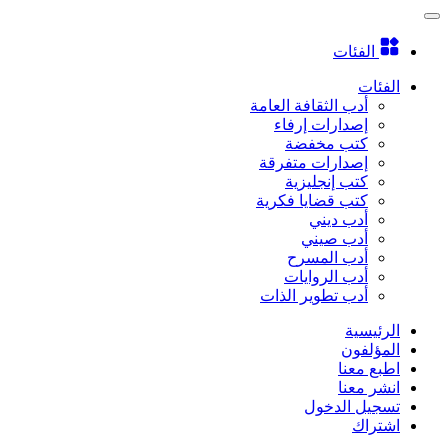
الفئات
الفئات
أدب الثقافة العامة
إصدارات إرفاء
كتب مخفضة
إصدارات متفرقة
كتب إنجليزية
كتب قضايا فكرية
أدب ديني
أدب صيني
أدب المسرح
أدب الروايات
أدب تطوير الذات
الرئيسية
المؤلفون
اطبع معنا
انشر معنا
تسجيل الدخول
اشتراك