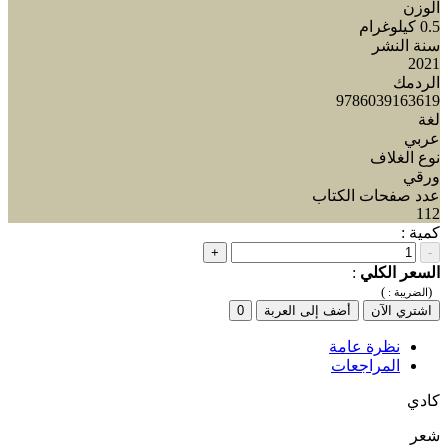
الوزن
0.5 كيلوغرام
سنة النشر
2021
الردمك
9786039163619
لغة
عربي
نوع الغلاف
ورقي
عدد صفحات الكتاب
112
كمية :
+
-
السعر الكلي
:
)
(
الضريبة :
اشتري الآن
أضف إلى العربة
0
نظرة عامة
المراجعات
كادي
شعر