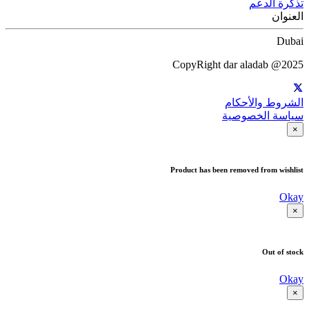
تذكرة الدعم
العنوان
Dubai
CopyRight dar aladab @2025
الشروط والأحكام
سياسة الخصوصية
×
Product has been removed from wishlist
Okay
×
Out of stock
Okay
×