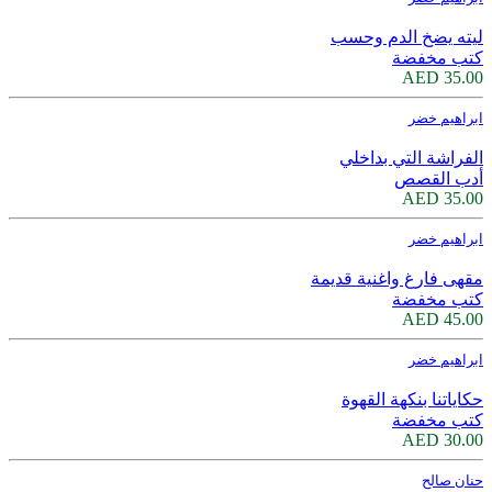
ليته يضخ الدم وحسب
كتب مخفضة
35.00 AED
ابراهيم خضر
الفراشة التي بداخلي
أدب القصص
35.00 AED
ابراهيم خضر
مقهى فارغ واغنية قديمة
كتب مخفضة
45.00 AED
ابراهيم خضر
حكاياتنا بنكهة القهوة
كتب مخفضة
30.00 AED
حنان صالح