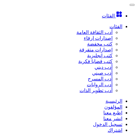
الفئات
الفئات
أدب الثقافة العامة
إصدارات إرفاء
كتب مخفضة
إصدارات متفرقة
كتب إنجليزية
كتب قضايا فكرية
أدب ديني
أدب صيني
أدب المسرح
أدب الروايات
أدب تطوير الذات
الرئيسية
المؤلفون
اطبع معنا
انشر معنا
تسجيل الدخول
اشتراك