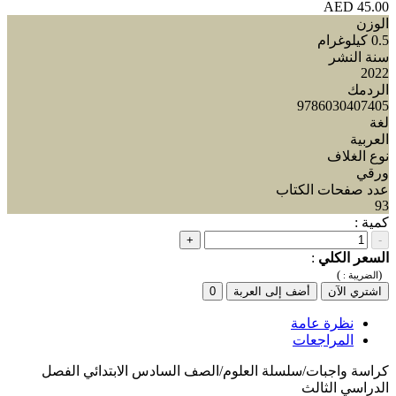
45.00 AED
الوزن
0.5 كيلوغرام
سنة النشر
2022
الردمك
9786030407405
لغة
العربية
نوع الغلاف
ورقي
عدد صفحات الكتاب
93
كمية :
+
-
السعر الكلي
:
)
(
الضريبة :
اشتري الآن
أضف إلى العربة
0
نظرة عامة
المراجعات
كراسة واجبات/سلسلة العلوم/الصف السادس الابتدائي الفصل
الدراسي الثالث