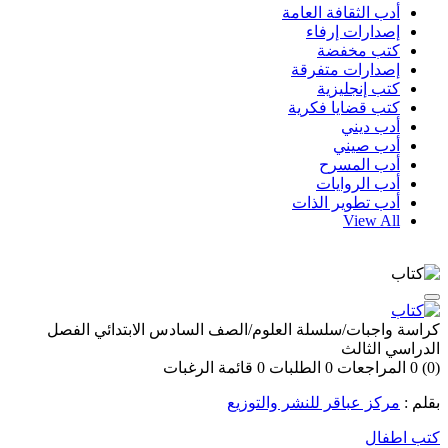
أدب الثقافة العامة
إصدارات إرفاء
كتب مخفضة
إصدارات متفرقة
كتب إنجليزية
كتب قضايا فكرية
أدب ديني
أدب صيني
أدب المسرح
أدب الروايات
أدب تطوير الذات
View All
كراسة واجبات/سلسلة العلوم/الصف السادس الابتدائي الفصل
الدراسي الثالث
(0)
0
المراجعات
0
الطلبات
0
قائمة الرغبات
بقلم :
مركز عباقر للنشر والتوزيع
كتب اطفال