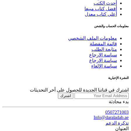
أحدث الكتب
أفضل كتاب مبيعا
أعلى كتاب معدل
معلومات الحساب والشحن
معلومات الملف الشخصي
قائمة المفضلة
متابعة الطلب
سياسة الإرجاع
سياسة الإرجاع
سياسة الإلغاء
النشرة الإخبارية
اشترك في قناتنا الجديدة للحصول على آخر التحديثات
اشترك
بدء محادثة
0507271003
Info@daraladab.ae
تذكرة الدعم
العنوان