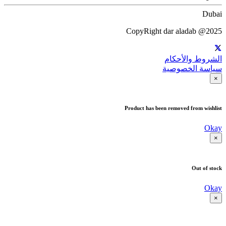
Dubai
CopyRight dar aladab @2025
الشروط والأحكام
سياسة الخصوصية
×
Product has been removed from wishlist
Okay
×
Out of stock
Okay
×