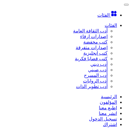
الفئات
الفئات
أدب الثقافة العامة
إصدارات إرفاء
كتب مخفضة
إصدارات متفرقة
كتب إنجليزية
كتب قضايا فكرية
أدب ديني
أدب صيني
أدب المسرح
أدب الروايات
أدب تطوير الذات
الرئيسية
المؤلفون
اطبع معنا
انشر معنا
تسجيل الدخول
اشتراك