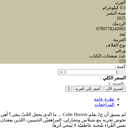
الوزن
0.5 كيلوغرام
سنة النشر
2025
الردمك
9789778242065
لغة
العربية
نوع الغلاف
ورقي
عدد صفحات الكتاب
153
كمية :
+
-
السعر الكلي
:
)
(
الضريبة :
اشتري الآن
أضف إلى العربة
2
نظرة عامة
المراجعات
لم يسبق أن ج2 بقلم Colin Hoover ... ما 
نخوض تجربة مع سَيلاس وتشارلي، المراهقيْن الحبيبين، اللذين يفقدان الذ
نفس القُراء شُحنة عاطفيّة لا يُمحى أثرها.