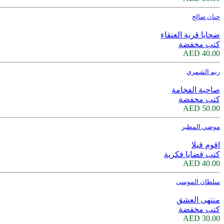
حنان صالح
ضحايا قرية العنقاء
كتب مخفضة
40.00 AED
ريم الشمري
صاحبة الفخامة
كتب مخفضة
50.00 AED
موضي المطير
اقوم قيلا
كتب قضايا فكرية
40.00 AED
سلطان الموسى
منتهى العشق
كتب مخفضة
30.00 AED