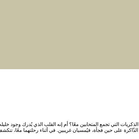
الذي يجعل الحُبّ يبقى؟ أهي الذكريات التي تجمع المتحابين معًا؟ أم إنه القلب الذي
ّاكرة على حين فجأة، فيُمسيان غريبين. في أثناء رحلتهما معًا، تتكشف له