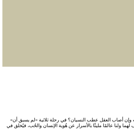
 يُدرك وجود خليله وإن أصاب العقل عطب النسيان؟ في رحلة ثلاثية «لم يسبق أن»
ما ولنا عالمًا مليئًا بالأسرار عن هُوية الإنسان والحُب، فيُخلق في