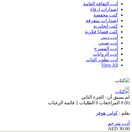
أدب الثقافة العامة
إصدارات إرفاء
كتب مخفضة
إصدارات متفرقة
كتب إنجليزية
كتب قضايا فكرية
أدب ديني
أدب صيني
أدب المسرح
أدب الروايات
أدب تطوير الذات
View All
لم يسبق أن : الجزء الثاني
(0)
0
المراجعات
0
الطلبات
2
قائمة الرغبات
بقلم :
كولين هوفر
أدب مترجم
30.00 AED