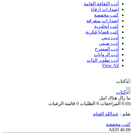
أدب الثقافة العامة
إصدارات إرفاء
كتب مخفضة
إصدارات متفرقة
كتب إنجليزية
كتب قضايا فكرية
أدب ديني
أدب صيني
أدب المسرح
أدب الروايات
أدب تطوير الذات
View All
ما زال هناك امل
(0)
0
المراجعات
0
الطلبات
0
قائمة الرغبات
بقلم :
عبدالله الغنام
كتب مخفضة
40.00 AED