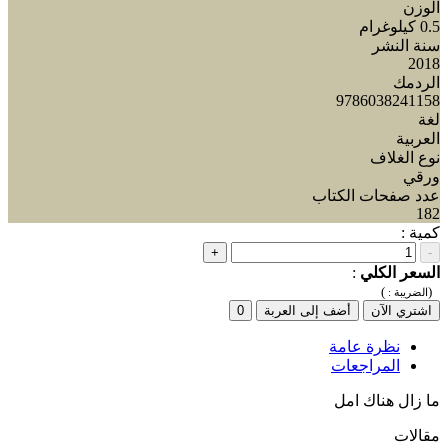
الوزن
0.5 كيلوغرام
سنة النشر
2018
الردمك
9786038241158
لغة
العربية
نوع الغلاف
ورقي
عدد صفحات الكتاب
182
كمية :
+
-
السعر الكلي
:
)
(
الضريبة :
اشتري الآن
أضف إلى العربة
0
نظرة عامة
المراجعات
ما زال هناك امل
مقالات