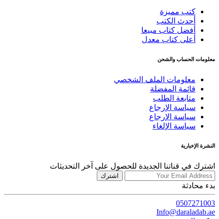
كتب مميزة
أحدث الكتب
أفضل كتاب مبيعا
أعلى كتاب معدل
معلومات الحساب والشحن
معلومات الملف الشخصي
قائمة المفضلة
متابعة الطلب
سياسة الإرجاع
سياسة الإرجاع
سياسة الإلغاء
النشرة الإخبارية
اشترك في قناتنا الجديدة للحصول على آخر التحديثات
اشترك
بدء محادثة
0507271003
Info@daraladab.ae