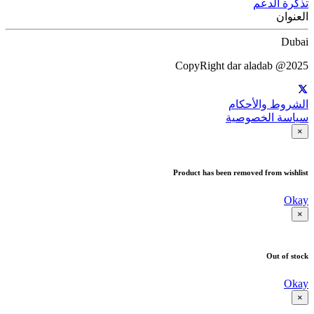
تذكرة الدعم
العنوان
Dubai
CopyRight dar aladab @2025
الشروط والأحكام
سياسة الخصوصية
×
Product has been removed from wishlist
Okay
×
Out of stock
Okay
×