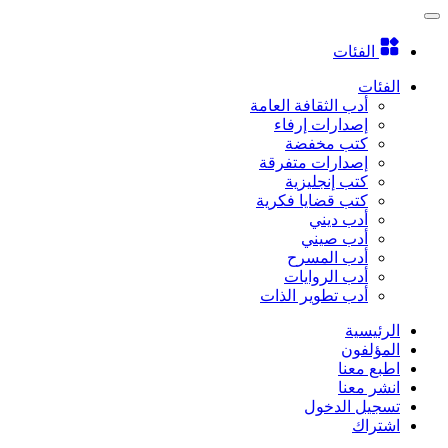
الفئات
الفئات
أدب الثقافة العامة
إصدارات إرفاء
كتب مخفضة
إصدارات متفرقة
كتب إنجليزية
كتب قضايا فكرية
أدب ديني
أدب صيني
أدب المسرح
أدب الروايات
أدب تطوير الذات
الرئيسية
المؤلفون
اطبع معنا
انشر معنا
تسجيل الدخول
اشتراك