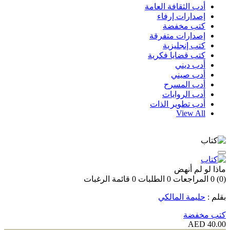
أدب الثقافة العامة
إصدارات إرفاء
كتب مخفضة
إصدارات متفرقة
كتب إنجليزية
كتب قضايا فكرية
أدب ديني
أدب صيني
أدب المسرح
أدب الروايات
أدب تطوير الذات
View All
ماذا لو لم أنهض
(0)
0
المراجعات
0
الطلبات
0
قائمة الرغبات
بقلم :
حليمة المالكي
كتب مخفضة
40.00 AED