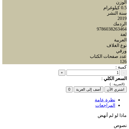
الوزن
0.5 كيلوغرام
سنة النشر
2019
الردمك
9786038263464
لغة
العربية
نوع الغلاف
ورقي
عدد صفحات الكتاب
126
كمية :
+
-
السعر الكلي
:
)
(
الضريبة :
اشتري الآن
أضف إلى العربة
0
نظرة عامة
المراجعات
ماذا لو لم أنهض
نصوص