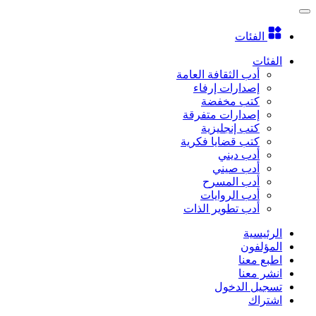
الفئات
الفئات
أدب الثقافة العامة
إصدارات إرفاء
كتب مخفضة
إصدارات متفرقة
كتب إنجليزية
كتب قضايا فكرية
أدب ديني
أدب صيني
أدب المسرح
أدب الروايات
أدب تطوير الذات
الرئيسية
المؤلفون
اطبع معنا
انشر معنا
تسجيل الدخول
اشتراك