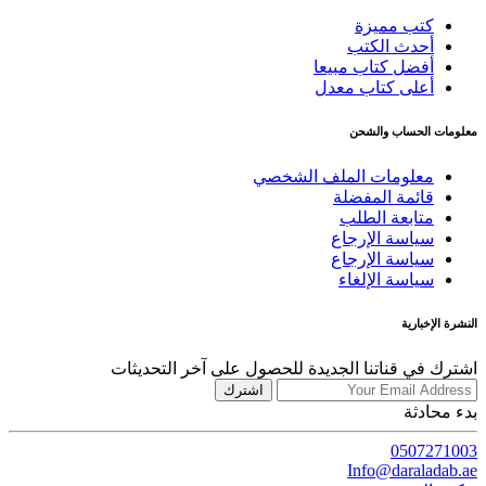
كتب مميزة
أحدث الكتب
أفضل كتاب مبيعا
أعلى كتاب معدل
معلومات الحساب والشحن
معلومات الملف الشخصي
قائمة المفضلة
متابعة الطلب
سياسة الإرجاع
سياسة الإرجاع
سياسة الإلغاء
النشرة الإخبارية
اشترك في قناتنا الجديدة للحصول على آخر التحديثات
اشترك
بدء محادثة
0507271003
Info@daraladab.ae