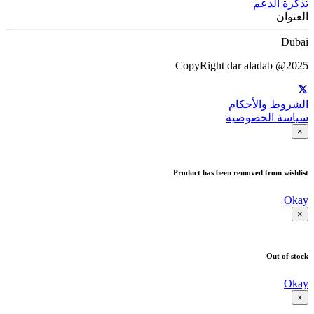
تذكرة الدعم
العنوان
Dubai
CopyRight dar aladab @2025
الشروط والأحكام
سياسة الخصوصية
×
Product has been removed from wishlist
Okay
×
Out of stock
Okay
×