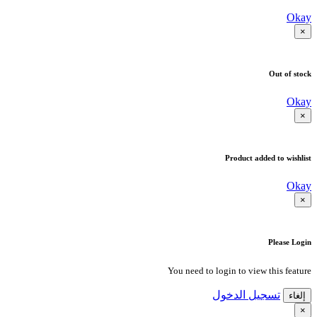
Okay
×
Out of stock
Okay
×
Product added to wishlist
Okay
×
Please Login
You need to login to view this feature
تسجيل الدخول
إلغاء
×