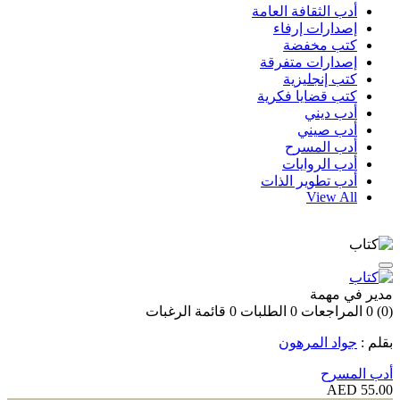
أدب الثقافة العامة
إصدارات إرفاء
كتب مخفضة
إصدارات متفرقة
كتب إنجليزية
كتب قضايا فكرية
أدب ديني
أدب صيني
أدب المسرح
أدب الروايات
أدب تطوير الذات
View All
مدير في مهمة
(0)
0
المراجعات
0
الطلبات
0
قائمة الرغبات
بقلم :
جواد المرهون
أدب المسرح
55.00 AED