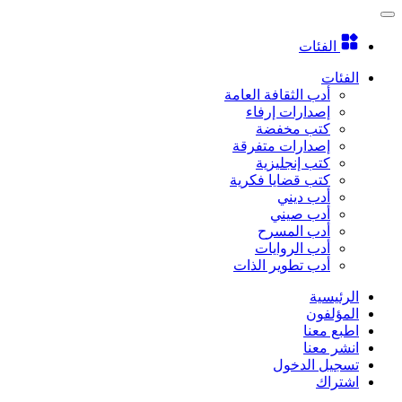
الفئات
الفئات
أدب الثقافة العامة
إصدارات إرفاء
كتب مخفضة
إصدارات متفرقة
كتب إنجليزية
كتب قضايا فكرية
أدب ديني
أدب صيني
أدب المسرح
أدب الروايات
أدب تطوير الذات
الرئيسية
المؤلفون
اطبع معنا
انشر معنا
تسجيل الدخول
اشتراك