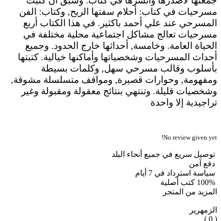
جمعتها لأصدرها وأنشرها في كتاب. وسبق أن كتبت
مسرحيات في كتاب: أحلام سفتها الريح, وكتاب: الفن
المسرحي عند علي أحمد باكثير. في هذا الكتاب أربع
مسرحيات تعالج مشاكل اجتماعية محلية مختلفة في
الحياة العامة. وخامسة, أحداثها خارج الحدود. وجميع
أحداث المسرحيات وشخصياتها وأماكنها خيالية. كتبتها
بأسلوب وقالب مسرحي سهل, وكلمات بسيطة
ومفهومة, وحوارات قصيرة, ومواقف متسلسلة مشوقة,
وشخصيات قليلة. وتنتهي بنتائج معقولة ومقبولة وغير
تراجيدية إلا واحدة
No review given yet!
توصيل سريع في جميع أنحاء البلد
دفع آمن
سياسة استرداد في 7 أيام
100% كتب أصلية
المزيد من المتجر
الزمهرير
( 0 )