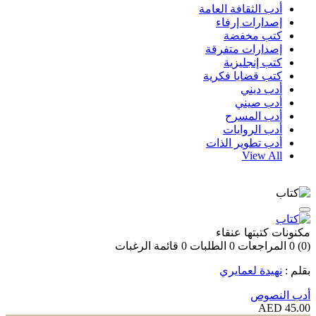
أدب الثقافة العامة
إصدارات إرفاء
كتب مخفضة
إصدارات متفرقة
كتب إنجليزية
كتب قضايا فكرية
أدب ديني
أدب صيني
أدب المسرح
أدب الروايات
أدب تطوير الذات
View All
مكنونات كتبتها عنقاء
(0)
0
المراجعات
0
الطلبات
0
قائمة الرغبات
بقلم :
نهيدة لعمايري
أدب النصوص
45.00 AED