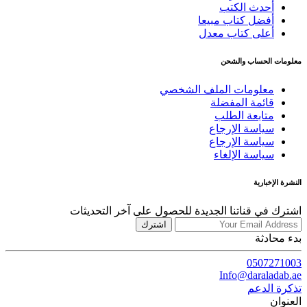
أحدث الكتب
أفضل كتاب مبيعا
أعلى كتاب معدل
معلومات الحساب والشحن
معلومات الملف الشخصي
قائمة المفضلة
متابعة الطلب
سياسة الإرجاع
سياسة الإرجاع
سياسة الإلغاء
النشرة الإخبارية
اشترك في قناتنا الجديدة للحصول على آخر التحديثات
اشترك
بدء محادثة
0507271003
Info@daraladab.ae
تذكرة الدعم
العنوان