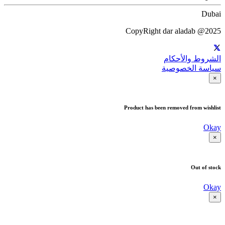
Dubai
CopyRight dar aladab @2025
الشروط والأحكام
سياسة الخصوصية
×
Product has been removed from wishlist
Okay
×
Out of stock
Okay
×