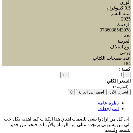
الوزن
0.5 كيلوغرام
سنة النشر
2025
الردمك
9786038543078
لغة
العربية
نوع الغلاف
ورقي
عدد صفحات الكتاب
184
كمية :
+
-
السعر الكلي
:
)
(
الضريبة :
اشتري الآن
أضف إلى العربة
0
نظرة عامة
المراجعات
الى كل من ارادوا بيعي للصمت اهدي هذا الكتاب كما اهديه بكل حب
الى من يشبهني ويتجدد مثلي من الرماد والأزمات فنحيا من جديد
لنسعد ونُسعد