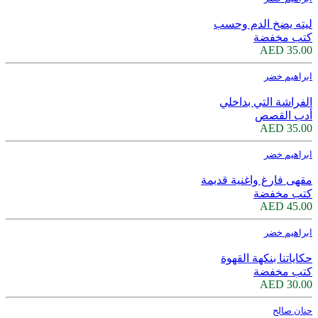
ليته يضخ الدم وحسب
كتب مخفضة
35.00 AED
ابراهيم خضر
الفراشة التي بداخلي
أدب القصص
35.00 AED
ابراهيم خضر
مقهى فارغ واغنية قديمة
كتب مخفضة
45.00 AED
ابراهيم خضر
حكاياتنا بنكهة القهوة
كتب مخفضة
30.00 AED
حنان صالح