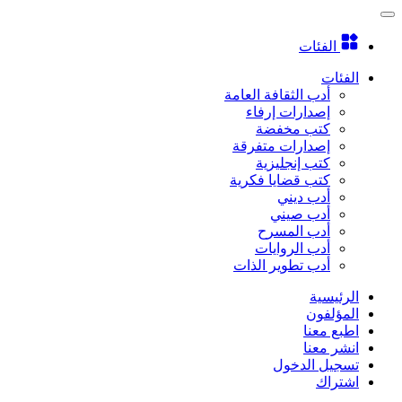
الفئات
الفئات
أدب الثقافة العامة
إصدارات إرفاء
كتب مخفضة
إصدارات متفرقة
كتب إنجليزية
كتب قضايا فكرية
أدب ديني
أدب صيني
أدب المسرح
أدب الروايات
أدب تطوير الذات
الرئيسية
المؤلفون
اطبع معنا
انشر معنا
تسجيل الدخول
اشتراك