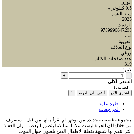
الوزن
0.5 كيلوغرام
سنة النشر
2025
الردمك
9789996647208
لغة
العربية
نوع الغلاف
ورقي
عدد صفحات الكتاب
319
كمية :
+
-
السعر الكلي
:
)
(
الضريبة :
اشتري الآن
أضف إلى العربة
1
نظرة عامة
المراجعات
مجموعة قصصية جديدة من نوعها لم تقرأ مثلها من قبل .. ستعرف
من خلالها ان الحياة ليست مكانا آمنا كما يتصور البعض .. وان الغفلة
التي ننعم بها شبيهة بغفلة الاطفال الذين يلعبون جوار البيوت