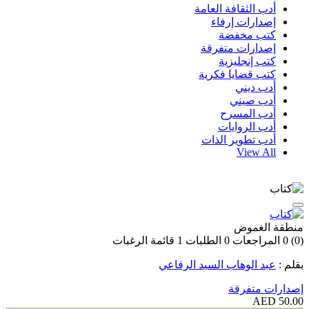
أدب الثقافة العامة
إصدارات إرفاء
كتب مخفضة
إصدارات متفرقة
كتب إنجليزية
كتب قضايا فكرية
أدب ديني
أدب صيني
أدب المسرح
أدب الروايات
أدب تطوير الذات
View All
منطقة الغموض
(0)
0
المراجعات
0
الطلبات
1
قائمة الرغبات
بقلم :
عبد الوهاب السيد الرفاعي
إصدارات متفرقة
50.00 AED