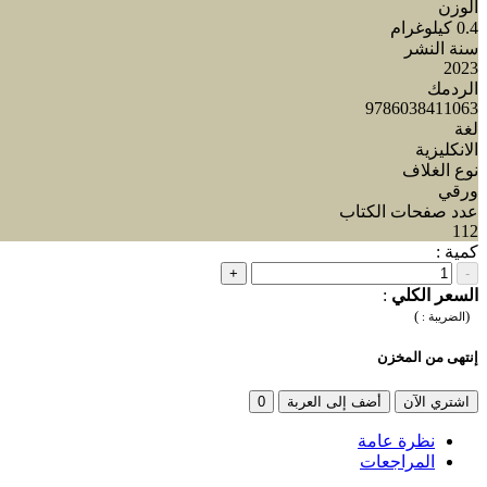
الوزن
0.4 كيلوغرام
سنة النشر
2023
الردمك
9786038411063
لغة
الانكليزية
نوع الغلاف
ورقي
عدد صفحات الكتاب
112
كمية :
+
-
السعر الكلي
:
)
(
الضريبة :
إنتهى من المخزن
اشتري الآن
أضف إلى العربة
0
نظرة عامة
المراجعات