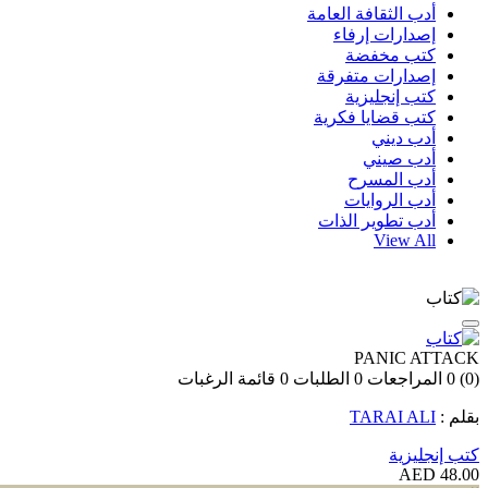
أدب الثقافة العامة
إصدارات إرفاء
كتب مخفضة
إصدارات متفرقة
كتب إنجليزية
كتب قضايا فكرية
أدب ديني
أدب صيني
أدب المسرح
أدب الروايات
أدب تطوير الذات
View All
PANIC ATTACK
(0)
0
المراجعات
0
الطلبات
0
قائمة الرغبات
بقلم :
TARAI ALI
كتب إنجليزية
48.00 AED