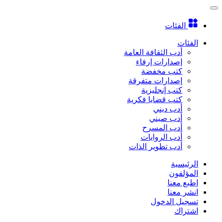
الفئات
الفئات
أدب الثقافة العامة
إصدارات إرفاء
كتب مخفضة
إصدارات متفرقة
كتب إنجليزية
كتب قضايا فكرية
أدب ديني
أدب صيني
أدب المسرح
أدب الروايات
أدب تطوير الذات
الرئيسية
المؤلفون
اطبع معنا
انشر معنا
تسجيل الدخول
اشتراك