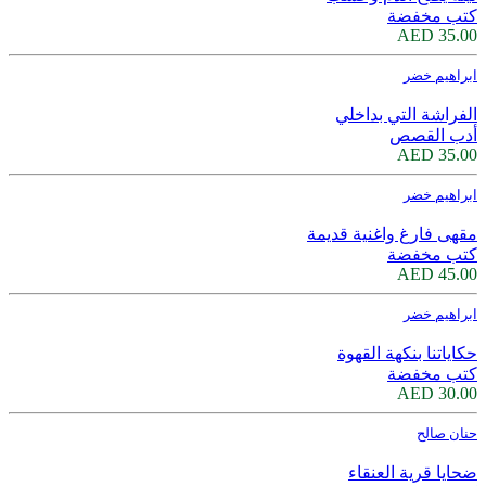
كتب مخفضة
35.00 AED
ابراهيم خضر
الفراشة التي بداخلي
أدب القصص
35.00 AED
ابراهيم خضر
مقهى فارغ واغنية قديمة
كتب مخفضة
45.00 AED
ابراهيم خضر
حكاياتنا بنكهة القهوة
كتب مخفضة
30.00 AED
حنان صالح
ضحايا قرية العنقاء