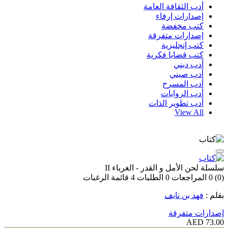
أدب الثقافة العامة
إصدارات إرفاء
كتب مخفضة
إصدارات متفرقة
كتب إنجليزية
كتب قضايا فكرية
أدب ديني
أدب صيني
أدب المسرح
أدب الروايات
أدب تطوير الذات
View All
سلسلة لحن الأمل و القدر - الغرباء II
(0)
0
المراجعات
0
الطلبات
4
قائمة الرغبات
بقلم :
فهد بن نايف
إصدارات متفرقة
73.00 AED