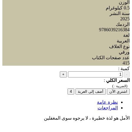
الوزن
0.5 كيلوغرام
سنة النشر
2025
الردمك
9786039216384
لغة
العربية
نوع الغلاف
ورقي
عدد صفحات الكتاب
415
كمية :
+
-
السعر الكلي
:
)
(
الضريبة :
اشتري الآن
أضف إلى العربة
4
نظرة عامة
المراجعات
الأمل هو لذة خطيرة ، لا يرجوه سوى المغفلين