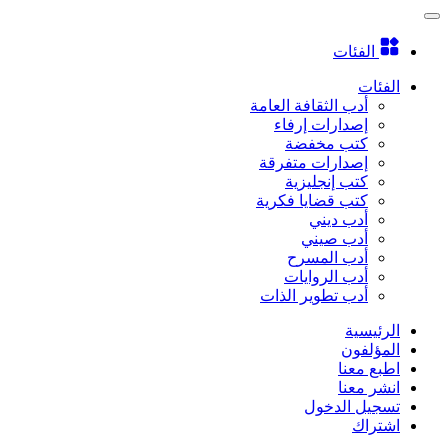
الفئات
الفئات
أدب الثقافة العامة
إصدارات إرفاء
كتب مخفضة
إصدارات متفرقة
كتب إنجليزية
كتب قضايا فكرية
أدب ديني
أدب صيني
أدب المسرح
أدب الروايات
أدب تطوير الذات
الرئيسية
المؤلفون
اطبع معنا
انشر معنا
تسجيل الدخول
اشتراك