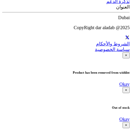
تذكرة الدعم
العنوان
Dubai
CopyRight dar aladab @2025
الشروط والأحكام
سياسة الخصوصية
×
Product has been removed from wishlist
Okay
×
Out of stock
Okay
×