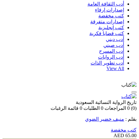
أدب الثقافة العامة
إصدارات إرفاء
كتب مخفضة
إصدارات متفرقة
كتب إنجليزية
كتب قضايا فكرية
أدب ديني
أدب صيني
أدب المسرح
أدب الروايات
أدب تطوير الذات
View All
تاريخ الرواية النسائية السعودية
(0)
0
المراجعات
0
الطلبات
0
قائمة الرغبات
بقلم :
منيف خضير الضوي
كتب مخفضة
65.00 AED