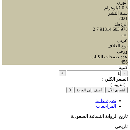
الوزن
0.5 كيلوغرام
سنة النشر
2021
الردمك
978 603 91314 7 2
لغة
عربي
نوع الغلاف
ورقي
عدد صفحات الكتاب
456
كمية :
+
-
السعر الكلي
:
)
(
الضريبة :
اشتري الآن
أضف إلى العربة
0
نظرة عامة
المراجعات
تاريخ الرواية النسائية السعودية
تاريخي