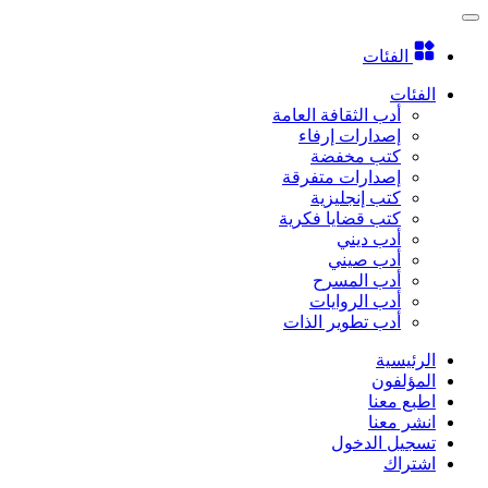
الفئات
الفئات
أدب الثقافة العامة
إصدارات إرفاء
كتب مخفضة
إصدارات متفرقة
كتب إنجليزية
كتب قضايا فكرية
أدب ديني
أدب صيني
أدب المسرح
أدب الروايات
أدب تطوير الذات
الرئيسية
المؤلفون
اطبع معنا
انشر معنا
تسجيل الدخول
اشتراك