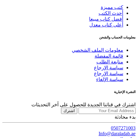
كتب مميزة
أحدث الكتب
أفضل كتاب مبيعا
أعلى كتاب معدل
معلومات الحساب والشحن
معلومات الملف الشخصي
قائمة المفضلة
متابعة الطلب
سياسة الإرجاع
سياسة الإرجاع
سياسة الإلغاء
النشرة الإخبارية
اشترك في قناتنا الجديدة للحصول على آخر التحديثات
اشترك
بدء محادثة
0507271003
Info@daraladab.ae