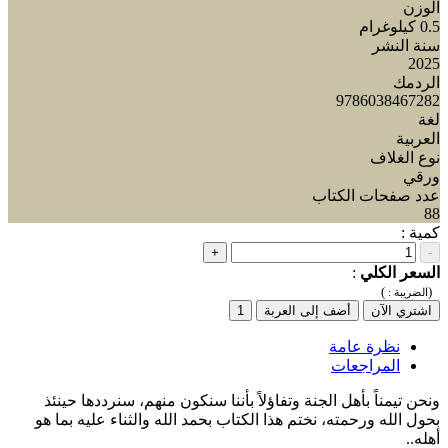
الوزن
0.5 كيلوغرام
سنة النشر
2025
الردمك
9786038467282
لغة
العربية
نوع الغلاف
ورقي
عدد صفحات الكتاب
88
كمية :
+
-
السعر الكلي
:
)
(
الضريبة :
اشتري الآن
أضف إلى العربة
1
نظرة عامة
المراجعات
ونحن تيمناً بأهل الجنة وتفاؤلاً بأننا سنكون منهم، سنرددها حينئذ
بحول الله ورحمته، نختم هذا الكتاب بحمد الله والثناء عليه بما هو
أهله..