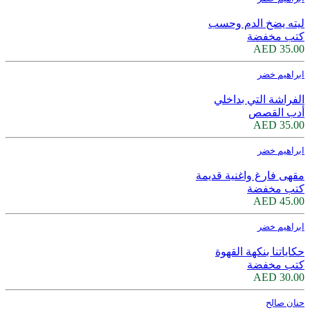
ليته يضخ الدم وحسب
كتب مخفضة
35.00 AED
ابراهيم خضر
الفراشة التي بداخلي
أدب القصص
35.00 AED
ابراهيم خضر
مقهى فارغ واغنية قديمة
كتب مخفضة
45.00 AED
ابراهيم خضر
حكاياتنا بنكهة القهوة
كتب مخفضة
30.00 AED
حنان صالح