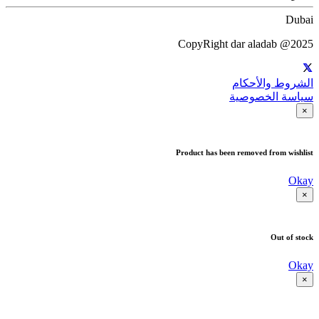
Dubai
CopyRight dar aladab @2025
الشروط والأحكام
سياسة الخصوصية
×
Product has been removed from wishlist
Okay
×
Out of stock
Okay
×