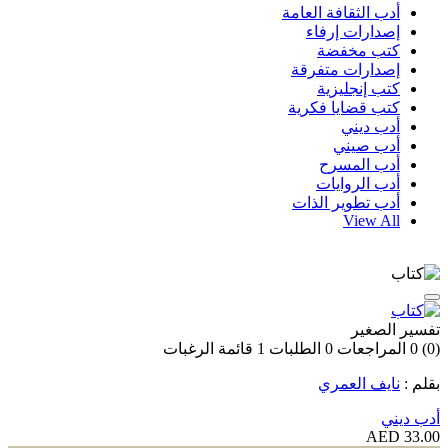
أدب الثقافة العامة
إصدارات إرفاء
كتب مخفضة
إصدارات متفرقة
كتب إنجليزية
كتب قضايا فكرية
أدب ديني
أدب صيني
أدب المسرح
أدب الروايات
أدب تطوير الذات
View All
تفسير الصغير
(0)
0
المراجعات
0
الطلبات
1
قائمة الرغبات
بقلم :
نايف العمري
أدب ديني
33.00 AED