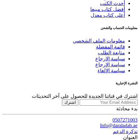
أحدث الكتب
أفضل كتاب مبيعا
أعلى كتاب معدل
معلومات الحساب والشحن
معلومات الملف الشخصي
قائمة المفضلة
متابعة الطلب
سياسة الإرجاع
سياسة الإرجاع
سياسة الإلغاء
النشرة الإخبارية
اشترك في قناتنا الجديدة للحصول على آخر التحديثات
اشترك
بدء محادثة
0507271003
Info@daraladab.ae
تذكرة الدعم
العنوان