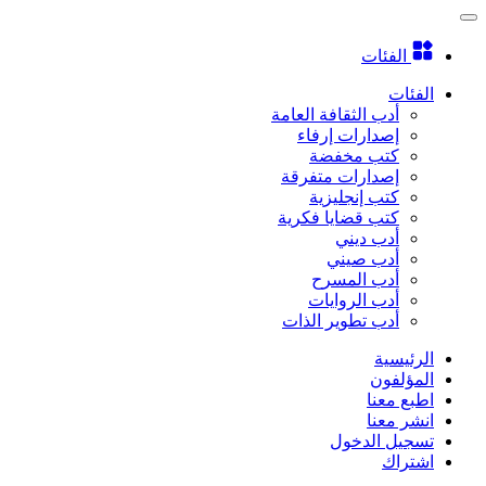
الفئات
الفئات
أدب الثقافة العامة
إصدارات إرفاء
كتب مخفضة
إصدارات متفرقة
كتب إنجليزية
كتب قضايا فكرية
أدب ديني
أدب صيني
أدب المسرح
أدب الروايات
أدب تطوير الذات
الرئيسية
المؤلفون
اطبع معنا
انشر معنا
تسجيل الدخول
اشتراك